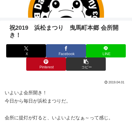
祝2019 浜松まつり 曳馬町本郷 会所開
き！
X
Facebook
LINE
Pinterest
コピー
2019.04.01
いよいよ会所開き！
今日から毎日が浜松まつりだ。
会所に提灯が灯ると、いよいよだなぁ～って感じ。