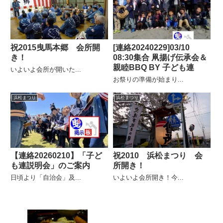
祝2015曳馬本郷 会所開
[連絡20240229]03/10
き！
08:30集合 凧揚げ伝承会＆
親睦BBQ BY 子ども連
いよいよ会所が開いた...
お祭りの準備が始まり...
浜松まつり
浜松まつり
【連絡20260210】「子ど
祝2010 浜松まつり 会
も連説明会」のご案内
所開き！
日頃より「自治会」及...
いよいよ会所開き！今...