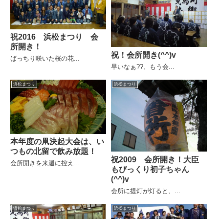
祝2016 浜松まつり 会
所開き！
祝！会所開き(^^)v
ばっちり咲いた桜の花...
早いなぁ??、もう会...
浜松まつり
浜松まつり
本年度の凧決起大会は、い
つもの北留で飲み放題！
祝2009 会所開き！大臣
会所開きを来週に控え...
もびっくり初子ちゃん
(^^)v
会所に提灯が灯ると、...
浜松まつり
浜松まつり