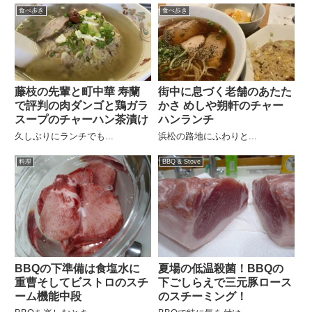
食べ歩き
食べ歩き
藤枝の先輩と町中華 寿蘭
街中に息づく老舗のあたた
で評判の肉ダンゴと鶏ガラ
かさ めしや朔軒のチャー
スープのチャーハン茶漬け
ハンランチ
久しぶりにランチでも...
浜松の路地にふわりと...
料理
BBQ & Stove
BBQの下準備は食塩水に
夏場の低温殺菌！BBQの
重曹そしてビストロのスチ
下ごしらえで三元豚ロース
ーム機能中段
のスチーミング！