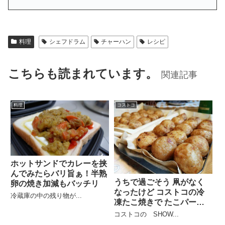
料理
シェフドラム
チャーハン
レシピ
こちらも読まれています。
関連記事
料理
コストコ
ホットサンドでカレーを挟
んでみたらバリ旨ぁ！半熟
うちで過ごそう 凧がなく
卵の焼き加減もバッチリ
なったけど コストコの冷
冷蔵庫の中の残り物が...
凍たこ焼きで たこパーテ
ィ
コストコの SHOW...