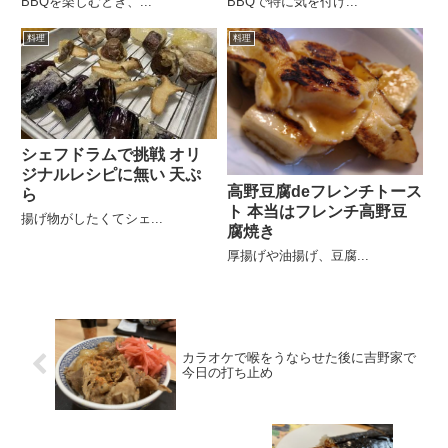
BBQを楽しむとき、...
BBQで特に気を付け...
料理
料理
シェフドラムで挑戦 オリ
ジナルレシピに無い 天ぷ
高野豆腐deフレンチトース
ら
ト 本当はフレンチ高野豆
揚げ物がしたくてシェ...
腐焼き
厚揚げや油揚げ、豆腐...
カラオケで喉をうならせた後に吉野家で
今日の打ち止め