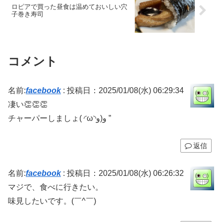
ロピアで買った昼食は温めておいしい穴
子巻き寿司
コメント
名前:
facebook
:
投稿日：2025/01/08(水) 06:29:34
凄い👏👏👏
チャーパーしましょ( ◜ω◝و(و ”
返信
名前:
facebook
:
投稿日：2025/01/08(水) 06:26:32
マジで、食べに行きたい。
味見したいです。(￣^￣)ゞ