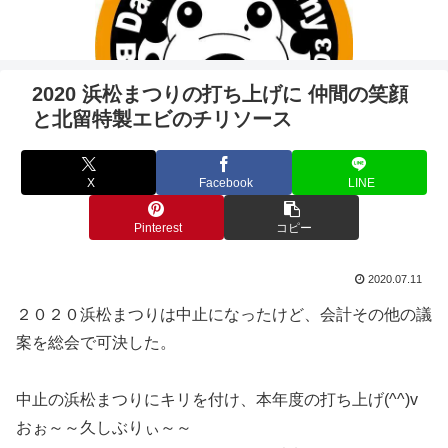
2020 浜松まつりの打ち上げに 仲間の笑顔
と北留特製エビのチリソース
X
Facebook
LINE
Pinterest
コピー
2020.07.11
２０２０浜松まつりは中止になったけど、会計その他の議
案を総会で可決した。
中止の浜松まつりにキリを付け、本年度の打ち上げ(^^)v
おぉ～～久しぶりぃ～～