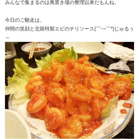
みんなで集まるのは凧置き場の整理以来だもんね。
今日のご馳走は、
仲間の笑顔と北留特製エビのチリソース(￣￢￣*)じゅるぅ
～