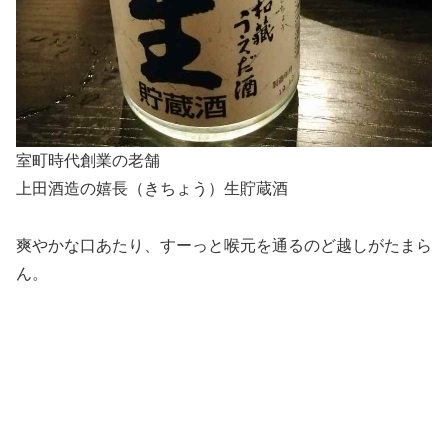
室町時代創業の老舗
上田酒造の嬉長（きちょう）生貯蔵酒
爽やかな口あたり、すーっと喉元を通るのど越しがたまら
ん。