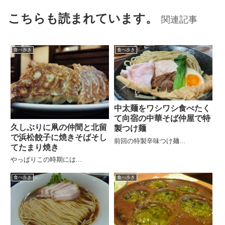
こちらも読まれています。
関連記事
食べ歩き
食べ歩き
中太麺をワシワシ食べたく
て向宿の中華そば仲屋で特
久しぶりに凧の仲間と北留
製つけ麺
で浜松餃子に焼きそばそし
前回の特製辛味つけ麺...
てたまり焼き
やっぱりこの時期には...
食べ歩き
食べ歩き