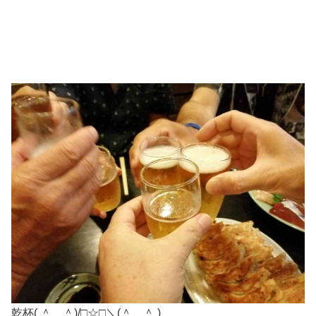
乾杯( ＾＿＾)/□☆□＼(＾＿＾ )