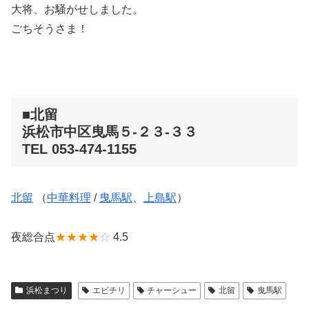
大将、お騒がせしました。
ごちそうさま！
■北留
浜松市中区曳馬５-２３-３３
TEL 053-474-1155
北留
（
中華料理
/
曳馬駅
、
上島駅
）
夜総合点
★★★★
☆
4.5
浜松まつり
エビチリ
チャーシュー
北留
曳馬駅