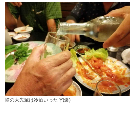
隣の大先輩は冷酒いったぞ(爆)