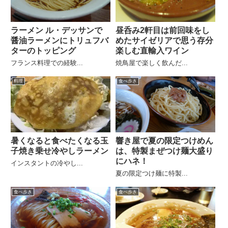
ラーメン ル・デッサンで
昼呑み2軒目は前回味をし
醤油ラーメンにトリュフバ
めたサイゼリアで思う存分
ターのトッピング
楽しむ直輸入ワイン
フランス料理での経験...
焼鳥屋で楽しく飲んだ...
料理
食べ歩き
暑くなると食べたくなる玉
響き屋で夏の限定つけめん
子焼き乗せ冷やしラーメン
は、特製まぜつけ麺大盛り
にハネ！
インスタントの冷やし...
夏の限定つけ麺に特製...
食べ歩き
食べ歩き