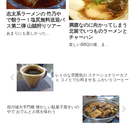
志太系ラーメンの 竹乃や
で朝ラー！塩尻無料送迎バ
満腹なのに向かってしまう
ス第二弾 山賊狩りツアー
北留でいつものラーメンと
あまりにも楽しかった...
チャーハン
楽しいBBQの後、ま...
レトロな雰囲気の ステーショナリーカフ
ェ コノヒで心和ませる ふかいりコーヒー
掛川城大手門横 懐かしい駄菓子屋すいの
やで おでんと人情を味わう