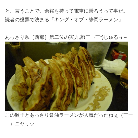
と、言うことで、余裕を持って電車に乗ろうって事だ。
読者の投票で決まる「キング・オブ・静岡ラーメン」
あっさり系［西部］第二位の実力店(￣￢￣*)じゅるぅ～
この餃子とあっさり醤油ラーメンが人気だったねぇ（￣ー
￣）ニヤリッ