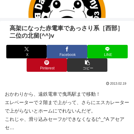
高架になった赤電車であっさり系［西部］
二位の北留(^^)v
X
Facebook
LINE
Pinterest
コピー
2013.02.19
おかわりから、遠鉄電車で曳馬駅まで移動！
エレベーターで２階まで上がって、さらにエスカレーター
で上がらないとホームにでれないんだぞ。
これじゃ、滑り込みセーフができなくなる(;^_^A アセア
セ…