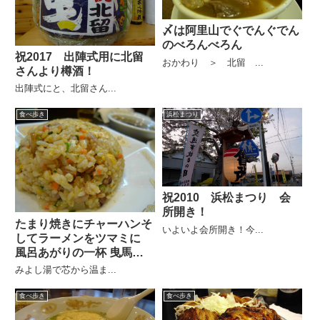
〆は阿里山でぐでんぐでん
のべろんべろん
祝2017 出陣式用に北留
おかわり ＞ 北留 ...
さんより樽酒！
出陣式にと、北留さん...
食べ歩き
浜松まつり
祝2010 浜松まつり 会
所開き！
たまり焼きにチャーハンそ
いよいよ会所開き！今...
してラーメンをツマミに
風呂あがりの一杯 曳馬の
北留
みよし湯で芯から温ま...
食べ歩き
食べ歩き