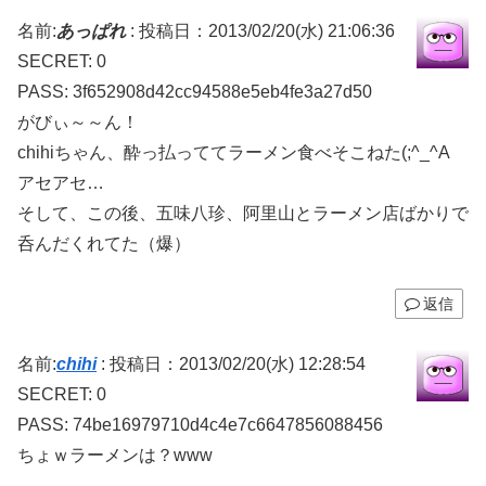
名前:
あっぱれ
:
投稿日：2013/02/20(水) 21:06:36
SECRET: 0
PASS: 3f652908d42cc94588e5eb4fe3a27d50
がびぃ～～ん！
chihiちゃん、酔っ払っててラーメン食べそこねた(;^_^A
アセアセ…
そして、この後、五味八珍、阿里山とラーメン店ばかりで
呑んだくれてた（爆）
返信
名前:
chihi
:
投稿日：2013/02/20(水) 12:28:54
SECRET: 0
PASS: 74be16979710d4c4e7c6647856088456
ちょｗラーメンは？www