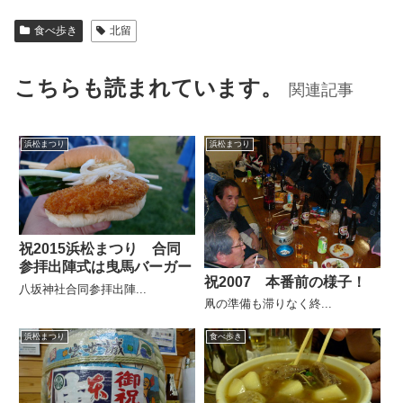
食べ歩き
北留
こちらも読まれています。
関連記事
浜松まつり
浜松まつり
祝2015浜松まつり 合同
参拝出陣式は曳馬バーガー
祝2007 本番前の様子！
八坂神社合同参拝出陣...
凧の準備も滞りなく終...
浜松まつり
食べ歩き