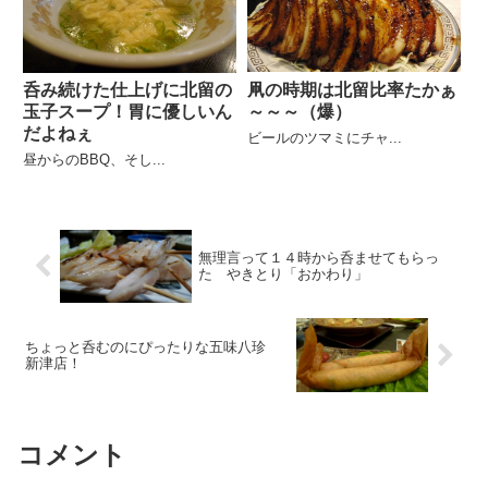
凧の時期は北留比率たかぁ
呑み続けた仕上げに北留の
～～～（爆）
玉子スープ！胃に優しいん
だよねぇ
ビールのツマミにチャ...
昼からのBBQ、そし...
無理言って１４時から呑ませてもらっ
た やきとり「おかわり」
ちょっと呑むのにぴったりな五味八珍
新津店！
コメント