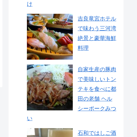
け
吉良竜宮ホテル
で味わう三河湾
絶景と豪華海鮮
料理
自家生産の豚肉
で美味しいトン
テキを食べに都
田の老舗 ヘル
シーポークみつ
い
石和ではしご酒