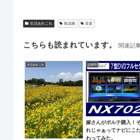
生活あれこれ
歌謡曲
音楽
こちらも読まれています。
関連記
生活あれこれ
CARS
嫁さんがポルテ購入！
れじゃぁってナビにこ
わってみた。