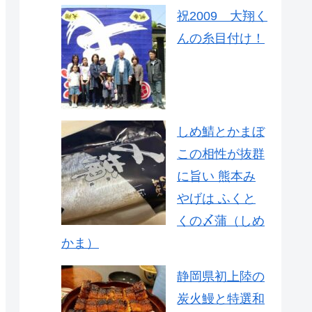
祝2009 大翔く
んの糸目付け！
しめ鯖とかまぼ
この相性が抜群
に旨い 熊本み
やげは ふくと
くの〆蒲（しめ
かま）
静岡県初上陸の
炭火鰻と特選和