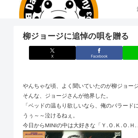
柳ジョージに追悼の唄を贈る
X
Facebook
やんちゃな頃、よく聞いていたのが柳ジョー
そんな、ジョージさんが他界した。
「ベッドの温もり欲しいなら、俺のバラード
うぅ～～泣けるねぇ。
今日からMINIの中は大好きな「Ｙ.Ｏ.Ｋ.Ｏ.Ｈ.Ａ