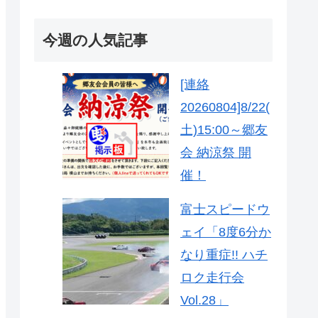
今週の人気記事
[連絡
20260804]8/22(
土)15:00～郷友
会 納涼祭 開
催！
富士スピードウ
ェイ「8度6分か
なり重症!! ハチ
ロク走行会
Vol.28」