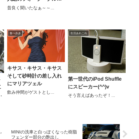
プ
昔良く聞いたなぁ～～...
食べ歩き
生活あれこれ
キサス・キサス・キサス
そして砂時計の差し入れ
再
第一世代のiPod Shuffle
にマリアツェル
立
にスピーカー(^^)v
飲み仲間がゲストとし...
デ
そう言えばあったぞ！...
ふ
MINIの洗車と白っぽくなった樹脂
フェンダー部分の艶出し