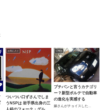
事
お気に入り
CARS
プチバンと言うカテゴリ
ー？新型ポルテで自動車
そ
ついつい口ずさんでしま
の進化を実感する
だ
うNSPは 岩手県出身の三
嫁さんがチョイスした...
人組のフォーク・グルー