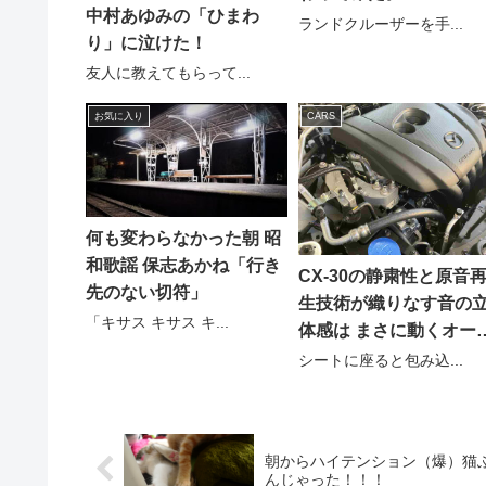
中村あゆみの「ひまわ
ランドクルーザーを手...
り」に泣けた！
友人に教えてもらって...
お気に入り
CARS
何も変わらなかった朝 昭
和歌謡 保志あかね「行き
CX-30の静粛性と原音
先のない切符」
生技術が織りなす音の
「キサス キサス キ...
体感は まさに動くオー
ィオルーム
シートに座ると包み込...
朝からハイテンション（爆）猫
んじゃった！！！