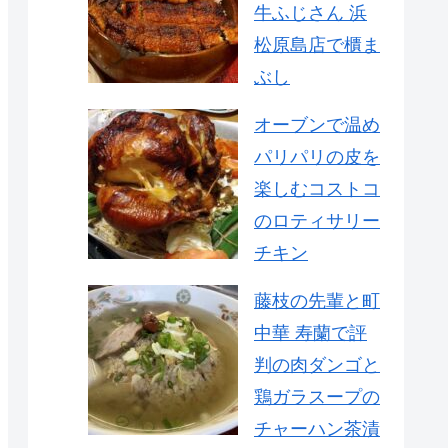
牛ふじさん 浜
松原島店で櫃ま
ぶし
オーブンで温め
パリパリの皮を
楽しむコストコ
のロティサリー
チキン
藤枝の先輩と町
中華 寿蘭で評
判の肉ダンゴと
鶏ガラスープの
チャーハン茶漬