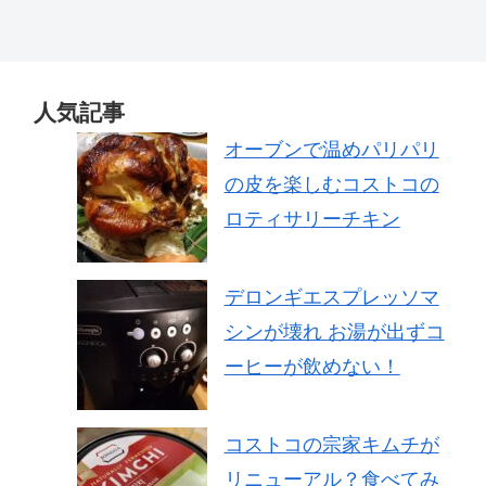
人気記事
オーブンで温めパリパリ
の皮を楽しむコストコの
ロティサリーチキン
デロンギエスプレッソマ
シンが壊れ お湯が出ずコ
ーヒーが飲めない！
コストコの宗家キムチが
リニューアル？食べてみ