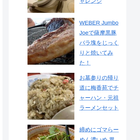
ャレンジ
WEBER Jumbo
Joeで薩摩黒豚
バラ塊をじっく
りと焼いてみ
た！
お墓参りの帰り
道に梅香苑でチ
ャーハン・元祖
ラーメンセット
締めにゴマらー
めん濃いめ 胃