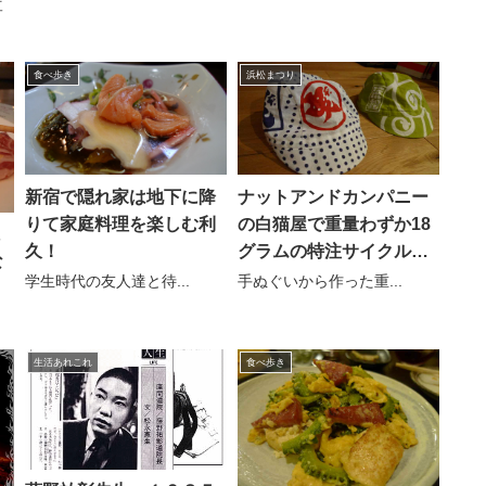
事
食べ歩き
浜松まつり
新宿で隠れ家は地下に降
ナットアンドカンパニー
りて家庭料理を楽しむ利
の白猫屋で重量わずか18
ま
久！
グラムの特注サイクルキ
な
ャップ
学生時代の友人達と待...
手ぬぐいから作った重...
生活あれこれ
食べ歩き