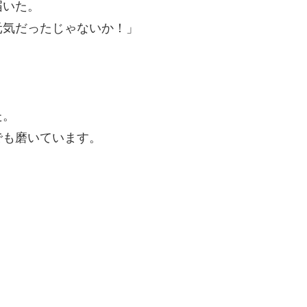
届いた。
元気だったじゃないか！」
た。
でも磨いています。