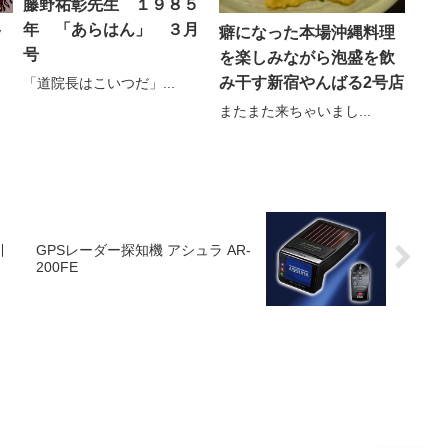
藤野祐彰先生 １９８５
年 「あらはん」 ３月
ッ
癖になった本場沖縄料理
号
を楽しみながら泡盛を飲
み干す新宿やんばる2号店
「道院長はこいつだ」...
またまた来ちゃいまし...
引
GPSレーダー探知機 アシュラ AR-
200FE