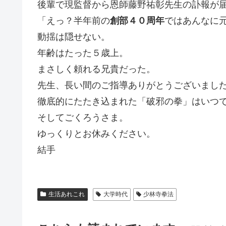
後輩で現監督から恩師藤野祐彰先生の訃報が
「えっ？半年前の
創部４０周年
ではあんなに
動揺は隠せない。
年齢はたった５歳上。
まさしく頼れる兄貴だった。
先生、長い間のご指導ありがとうございまし
徹底的にたたき込まれた「破邪の拳」はいつ
そしてごくろうさま。
ゆっくりとお休みください。
結手
生活あれこれ
大学時代
少林寺拳法