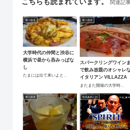
こちらも読まれています。
関連記
食べ歩き
食べ歩き
大学時代の仲間と渋谷に
横浜で昼から呑みっぱな
スパークリングワイン
し
で飲み放題のオシャレ
たまには出て来いよと...
イタリアン VILLAZZA
またまた開催の大学時...
食べ歩き
生活あれこれ