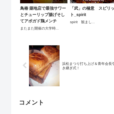
鳥椿 築地店で最強サワー
「武」の極意 スピリ
とチューリップ揚げそし
ト_spirit
てアボガド鶏メンチ
spirit 観まし...
またまた開催の大学時...
浜松まつり打ち上げ＆青年会長
き継ぎ式！
コメント