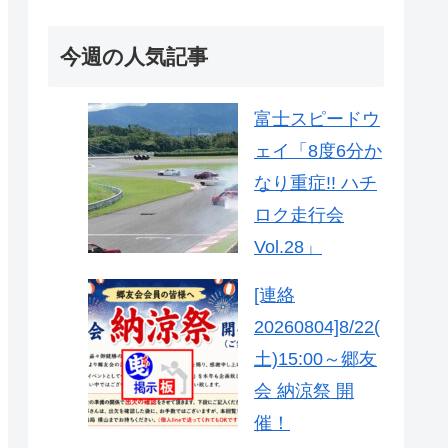
今週の人気記事
富士スピードウ
ェイ「8度6分か
なり重症!! ハチ
ロク走行会
Vol.28」
[連絡
20260804]8/22(
土)15:00～郷友
会 納涼祭 開
催！