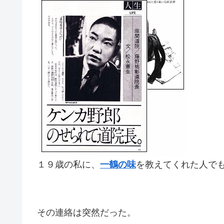
１９歳の私に、
一鶴の味
を教えてくれた人で
その連絡は突然だった。