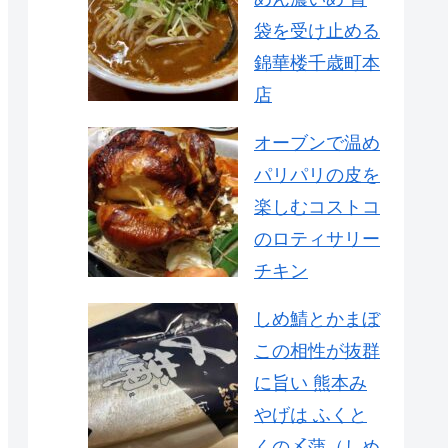
袋を受け止める
錦華楼千歳町本
店
オーブンで温め
パリパリの皮を
楽しむコストコ
のロティサリー
チキン
しめ鯖とかまぼ
この相性が抜群
に旨い 熊本み
やげは ふくと
くの〆蒲（しめ