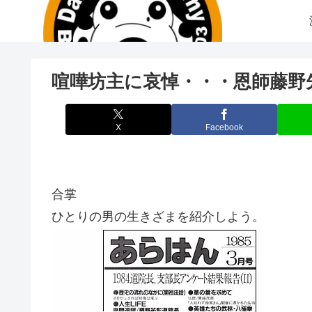
喧嘩坊主に哀悼・・・恩師藤野
X
Facebook
合掌
ひとりの男の生きざまを紹介しよう。