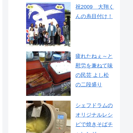
祝2009 大翔く
んの糸目付け！
疲れたねぇ～と
慰労を兼ねて味
の民芸 よし松
の二段盛り
シェフドラムの
オリジナルレシ
ピで焼きそばチ