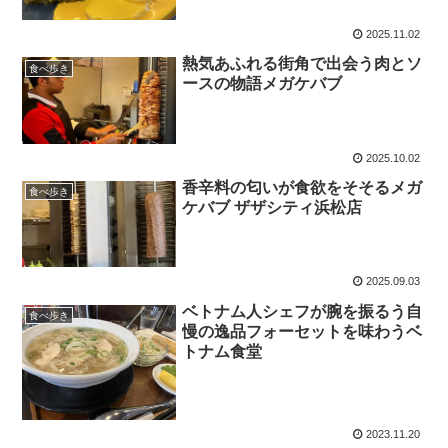
2025.11.02
熱気あふれる街角で出会う肉とソ
食べ歩き
ースの物語メガケバブ
2025.10.02
香辛料の匂いが食欲をそそるメガ
食べ歩き
ケバブ ザザシティ浜松店
2025.09.03
ベトナム人シェフが腕を振るう自
食べ歩き
慢の逸品フォーセットを味わうベ
トナム食堂
2023.11.20