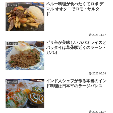
ペルー料理が食べたくてロボ デ
食べ歩き
マル オオタニでロモ・サルタ
ド
2023.11.17
ピリ辛が美味しいガパオライスと
食べ歩き
パッタイは草薙駅近くのラーン・
ガパオ
2023.03.09
インド人シェフが作る本当のイン
食べ歩き
ド料理は日本平のラージパレス
2022.11.07