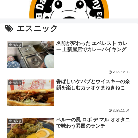
エスニック
名前が変わった エベレスト カレ
食べ歩き
ー 上新屋店でカレーバイキング
2025.12.05
香ばしいケバブとウイスキーの余
食べ歩き
韻を楽しむカラオケまねきねこ
2025.11.04
ペルーの風 ロボ デ マル オオタニ
食べ歩き
で味わう異国のランチ