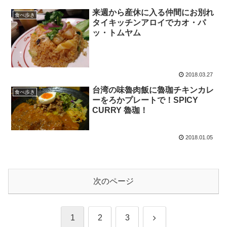
来週から産休に入る仲間にお別れ
食べ歩き
タイキッチンアロイでカオ・パ
ッ・トムヤム
2018.03.27
台湾の味魯肉飯に魯珈チキンカレ
食べ歩き
ーをろかプレートで！SPICY
CURRY 魯珈！
2018.01.05
次のページ
1
2
3