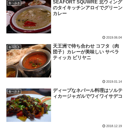
SEAFORT SQUWRE 北ウィング
食べ歩き
のタイキッチンアロイでグリーン
カレー
2019.06.04
天王洲で待ち合わせ コフタ（肉
食べ歩き
団子）カレーが美味しい サベラ
ティッカ ビリヤニ
2019.01.14
ディープなネパール料理はソルテ
食べ歩き
ィカージャガルでワイワイサデコ
2018.12.19