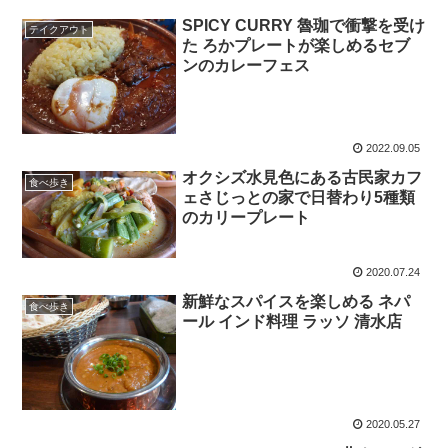
SPICY CURRY 魯珈で衝撃を受け
テイクアウト
た ろかプレートが楽しめるセブ
ンのカレーフェス
2022.09.05
オクシズ水見色にある古民家カフ
食べ歩き
ェさじっとの家で日替わり5種類
のカリープレート
2020.07.24
新鮮なスパイスを楽しめる ネパ
食べ歩き
ール インド料理 ラッソ 清水店
2020.05.27