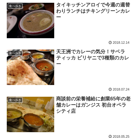
タイキッチンアロイで今週の週替
食べ歩き
わりランチはチキングリーンカレ
ー
2018.12.14
天王洲でカレーの気分！サベラ
食べ歩き
ティッカ ビリヤニで3種類のカレ
ー
2018.07.24
商談前の栄養補給に創業65年の老
食べ歩き
舗カレーはガンジス 初台オペラ
シティ店
2018.05.25