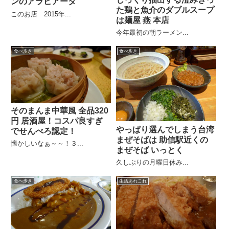
ンのアラビアータ
た鶏と魚介のダブルスープ
このお店 2015年...
は麺屋 燕 本店
今年最初の朝ラーメン...
食べ歩き
食べ歩き
そのまんま中華風 全品320
円 居酒屋！コスパ良すぎ
やっぱり選んでしまう台湾
でせんべろ認定！
まぜそばは 助信駅近くの
懐かしいなぁ～～！３...
まぜそば いっとく
久しぶりの月曜日休み...
食べ歩き
生活あれこれ