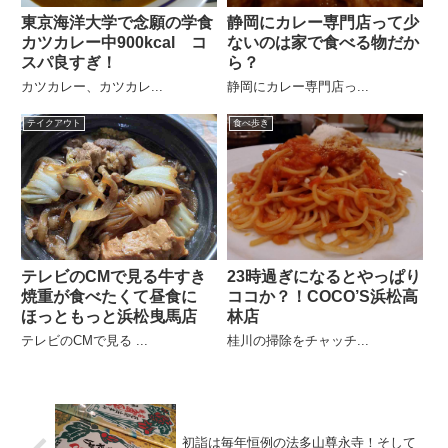
東京海洋大学で念願の学食
静岡にカレー専門店って少
カツカレー中900kcal コ
ないのは家で食べる物だか
スパ良すぎ！
ら？
カツカレー、カツカレ...
静岡にカレー専門店っ...
テイクアウト
食べ歩き
テレビのCMで見る牛すき
23時過ぎになるとやっぱり
焼重が食べたくて昼食に
ココか？！COCO’S浜松高
ほっともっと浜松曳馬店
林店
テレビのCMで見る ...
桂川の掃除をチャッチ...
初詣は毎年恒例の法多山尊永寺！そして