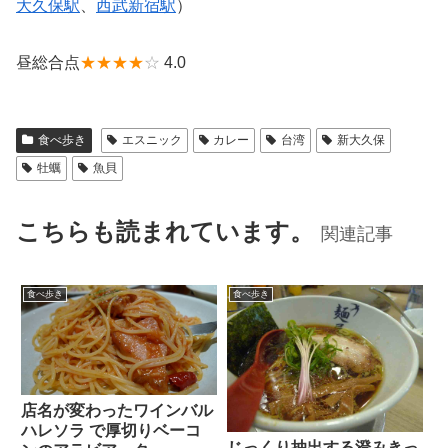
大久保駅
、
西武新宿駅
）
昼総合点
★★★★
☆
4.0
食べ歩き
エスニック
カレー
台湾
新大久保
牡蠣
魚貝
こちらも読まれています。
関連記事
食べ歩き
食べ歩き
店名が変わったワインバル
ハレソラ で厚切りベーコ
じっくり抽出する澄みきっ