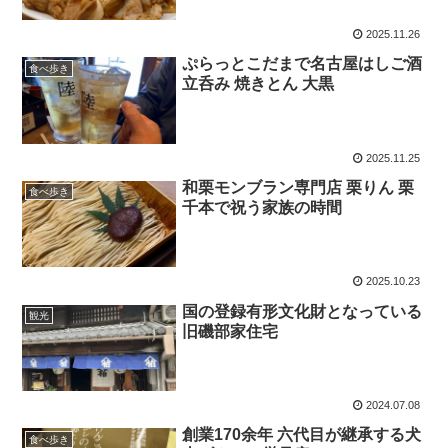
2025.11.26
ぷらっとこだまで名古屋はしご酒
食べ歩き
立呑み 焼きとん 大黒
2025.11.25
和栗モンブラン専門店 栗りん 栗
食べ歩き
千本で祝う家族の時間
2025.10.23
国の登録有形文化財となっている
観光
旧磯部家住宅
2024.07.08
創業170余年 六代目が継承する犬
食べ歩き