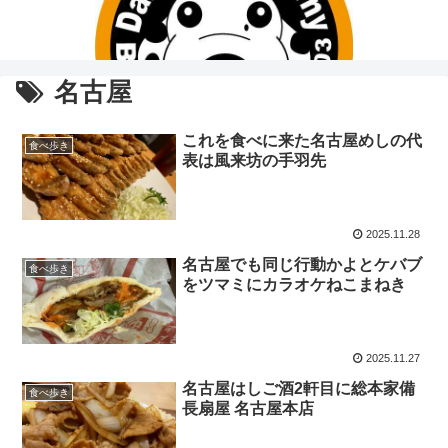
名古屋
これを食べに来た名古屋めしの代
食べ歩き
表は風来坊の手羽先
2025.11.28
名古屋でも同じ行動かよとケバブ
食べ歩き
をツマミにカラオケねこまねき
2025.11.27
名古屋はしご酒2軒目に総本家備
食べ歩き
長扇屋 名古屋本店