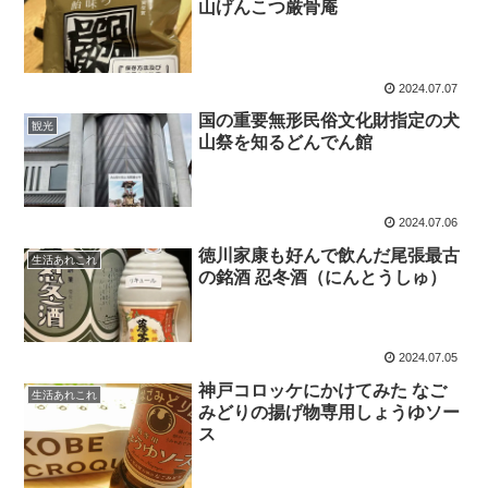
山げんこつ厳骨庵
2024.07.07
国の重要無形民俗文化財指定の犬
観光
山祭を知るどんでん館
2024.07.06
徳川家康も好んで飲んだ尾張最古
生活あれこれ
の銘酒 忍冬酒（にんとうしゅ）
2024.07.05
神戸コロッケにかけてみた なご
生活あれこれ
みどりの揚げ物専用しょうゆソー
ス