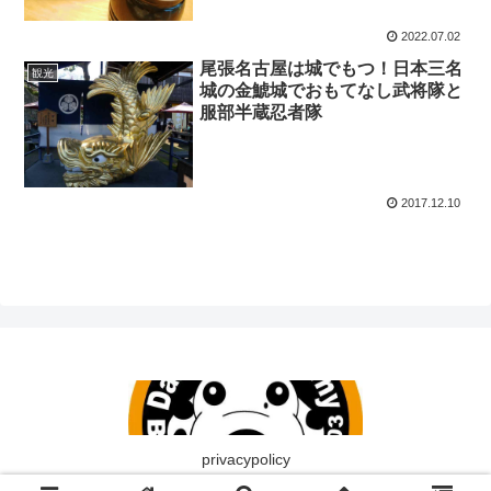
2022.07.02
尾張名古屋は城でもつ！日本三名
観光
城の金鯱城でおもてなし武将隊と
服部半蔵忍者隊
2017.12.10
privacypolicy