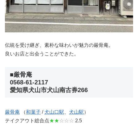
伝統を受け継ぎ、素朴な味わいが魅力の厳骨庵。
良いお店と出会うことができた。
■厳骨庵
0568-61-2117
愛知県犬山市犬山南古券266
厳骨庵
（
和菓子
/
犬山口駅
、
犬山駅
）
テイクアウト総合点
★★
☆☆☆
2.5