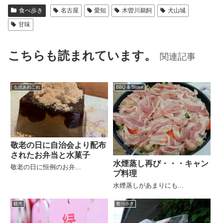
食べ歩き
名古屋
愛知
木曽川鵜飼
犬山城
甘味
こちらも読まれています。
関連記事
生活あれこれ
BBQ & Stove
敬老の日に自治会より配布
されたお弁当と水菓子
水煙蒸し再び・・・キャン
敬老の日に恒例のお弁...
プ料理
水煙蒸しがあまりにも...
観光
食べ歩き