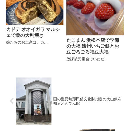
カドデ オオイガワ マルシ
ェで栗の大判焼き
たこまん 浜松本店で季節
娘たちのお土産は、カ...
の大福 遠州いちご餅とお
豆ごろごろ福豆大福
放課後児童会でいただ...
国の重要無形民俗文化財指定の犬山祭を
知るどんでん館