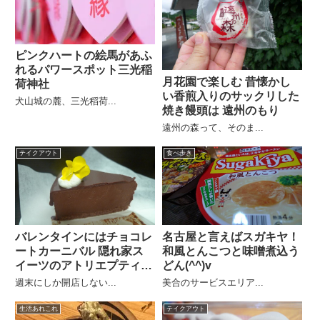
ピンクハートの絵馬があふ
れるパワースポット三光稲
月花園で楽しむ 昔懐かし
荷神社
い香煎入りのサックリした
犬山城の麓、三光稻荷...
焼き饅頭は 遠州のもり
遠州の森って、そのま...
テイクアウト
食べ歩き
バレンタインにはチョコレ
名古屋と言えばスガキヤ！
ートカーニバル 隠れ家ス
和風とんこつと味噌煮込う
イーツのアトリエプティカ
どん(^^)v
ラン
週末にしか開店しない...
美合のサービスエリア...
生活あれこれ
テイクアウト