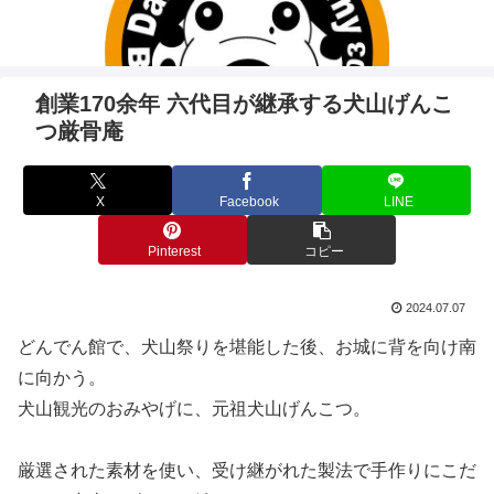
創業170余年 六代目が継承する犬山げんこ
つ厳骨庵
X
Facebook
LINE
Pinterest
コピー
2024.07.07
どんでん館で、犬山祭りを堪能した後、お城に背を向け南
に向かう。
犬山観光のおみやげに、元祖犬山げんこつ。
厳選された素材を使い、受け継がれた製法で手作りにこだ