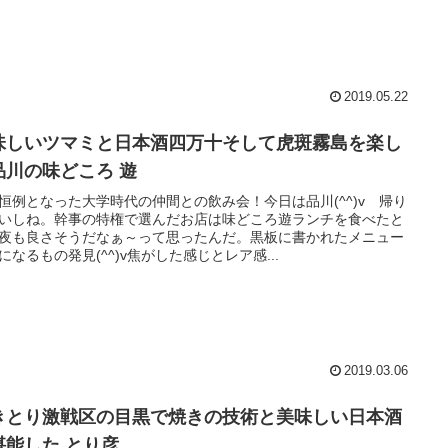
2019.05.22
味しいツマミと日本酒四万十そして虎斑霧島を楽し
品川の味どころ 遊
恒例となった大学時代の仲間との飲み会！今日は品川(^^)v 帰り
いしね。幹事の特権で選んだお店は味どころ遊ランチを食べたと
夜も良さそうだなぁ～って思ったんだ。黒板に書かれたメニュー
になるもの発見(^^)v焦がした感じとレア感...
2019.03.06
きとり激戦区の目黒で焼きの技術と美味しい日本酒
堪能した とり彦