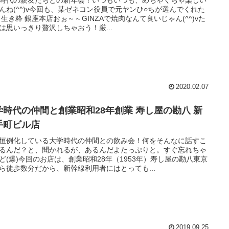
時代の親友たちとの新年会！いつもいつも、めちゃくちゃ楽しい
んね(^^)v今回も、某ゼネコン役員で元ヤンひ○ちが選んでくれた
 生き粋 銀座本店おぉ～～GINZAで焼肉なんて良いじゃん(^^)vた
は思いっきり贅沢しちゃおう！厳...
2020.02.07
学時代の仲間と創業昭和28年創業 寿し屋の勘八 新
手町ビル店
恒例化している大学時代の仲間との飲み会！何をそんなに話すこ
るんだ？と、聞かれるが、あるんだよたっぷりと。すぐ忘れちゃ
ど(爆)今回のお店は、創業昭和28年（1953年）寿し屋の勘八東京
ら徒歩数分だから、新幹線利用者にはとっても...
2019.09.25