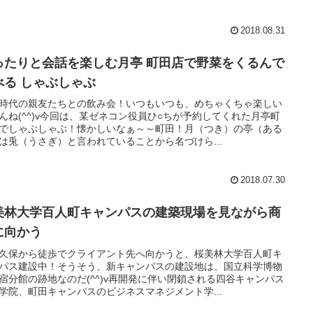
2018.08.31
ったりと会話を楽しむ月亭 町田店で野菜をくるんで
べる しゃぶしゃぶ
時代の親友たちとの飲み会！いつもいつも、めちゃくちゃ楽しい
んね(^^)v今回は、某ゼネコン役員ひ○ちが予約してくれた月亭町
でしゃぶしゃぶ！懐かしいなぁ～～町田！月（つき）の亭（ある
は兎（うさぎ）と言われていることから名づけら...
2018.07.30
美林大学百人町キャンパスの建築現場を見ながら商
に向かう
久保から徒歩でクライアント先へ向かうと、桜美林大学百人町キ
パス建設中！そうそう、新キャンパスの建設地は、国立科学博物
宿分館の跡地なのだ(^^)v再開発に伴い閉鎖される四谷キャンパス
学院、町田キャンパスのビジネスマネジメント学...