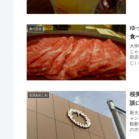
ゆ
食べ歩き
食
大学
じゃ
田店
じ）
桜
生活あれこれ
談
新大
ャン
館新
の大