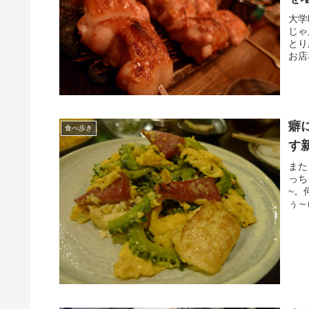
大学
じゃ
とり
お店
癖
食べ歩き
す
また
っち
~。
ぅ～