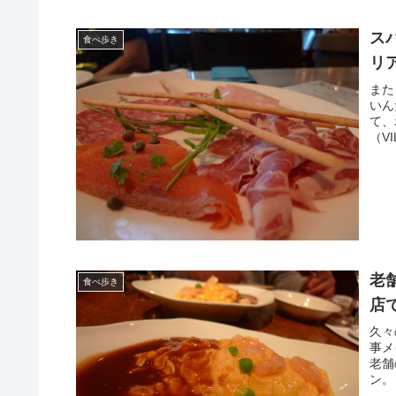
ス
食べ歩き
リア
また
いん
て、
（V
老
食べ歩き
店
久々
事メ
老舗
ン。