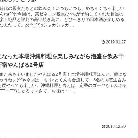
時代の親友たちとの飲み会！いつもいつも、めちゃくちゃ楽しい
んね(^^)v今回は、某ゼネコン役員ひ○ちが予約してくれた目黒の
彦！絶品と評判の高い焼き鳥に、とびっきりの日本酒が楽しめる
なんだって。ρ(*^_^*)ρシャカシャカ ...
2019.01.27
になった本場沖縄料理を楽しみながら泡盛を飲み干
新宿やんばる2号店
また来ちゃいましたやんばる2号店！本場沖縄料理ほんと、癖にな
ゃうねぇ(^^)v今回は、もり○とくんも合流して、3名の同窓生呑み
何度やっても楽しい。沖縄料理と言えば、定番のゴーヤちゃんぷる
(￣￢￣*)じゅるぅ～さて、お味は・・...
2018.12.20