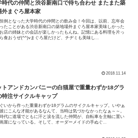
学時代の仲間と渋谷新南口で待ち合わせ またまた築
場外まぐろ屋本家
恒例となった大学時代の仲間との飲み会！今回は、以前、忘年会
ったことがある渋谷新南口の築地場外まぐろ屋本家美味しかった
お店の姉妹との会話が楽しかったもんね。記憶にある料理を片っ
ら食おうぜ(^^)vまぐろ屋だけど、チヂミも美味し...
2018.11.14
ットアンドカンパニーの白猫屋で重量わずか18グラ
の特注サイクルキャップ
ぐいから作った重量わずか18グラムのサイクルキャップ。いやぁ
彼にこんな才能があるなんて、当時は気づかなかったなぁ～～。
時代に道場でともに汗と涙を流した仲間が、自転車を主軸に置い
画屋になっている。そして、オーダーメイドの手ぬぐ...