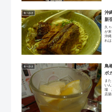
沖
食べ歩き
新
久々
が来
沖縄
れは
鳥
食べ歩き
ボ
また
いん
場 
店築