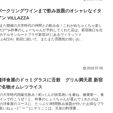
パークリングワインまで飲み放題のオシャレなイタ
ン VILLAZZA
また開催の大学時代の仲間との飲み会！これがめちゃくちゃ楽し
だ(^^)v幹事のしょーちゃんが予約してくれた店は、新宿南口を出
ホテルサンルートプラザ新宿1Fにあるヴィラッツァ
ILLAZZA）前回に続いて、またまた雰囲気の良いお...
2019.07.05
舗洋食屋のドゥミグラスに舌鼓 グリル満天星 新宿
で名物オムレツライス
の大学時代同級生飲み！町○くんの快気祝いを兼ね、健康第一、食
インで行こうぜ！と。幹事のしょうちゃんが選んでくれたのは、
の洋食屋のコースに、たっぷり3時間飲み放題が付いたお得なプラ
良いねぇ～(￣ー￣)ニヤリここは、天皇の料理番...