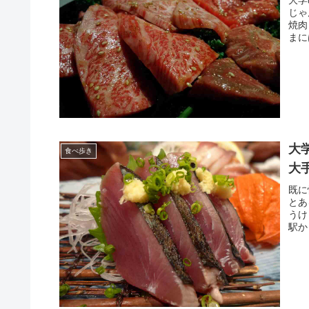
大学
じゃ
焼肉
まに
大
食べ歩き
大
既に
とあ
うけ
駅か