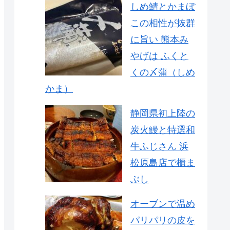
しめ鯖とかまぼ
この相性が抜群
に旨い 熊本み
やげは ふくと
くの〆蒲（しめ
かま）
静岡県初上陸の
炭火鰻と特選和
牛ふじさん 浜
松原島店で櫃ま
ぶし
オーブンで温め
パリパリの皮を