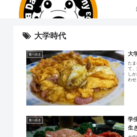
大学時代
大
食べ歩き
たま
て、
しか
わせ
学
食べ歩き
生