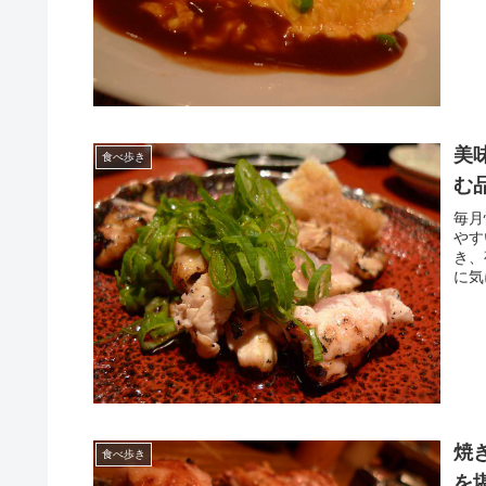
美
食べ歩き
む
毎月
やす
き、
に気
焼
食べ歩き
を