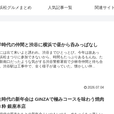
浜松グルメまとめ
人気記事一覧
関連サイ
学時代の仲間と渋谷に横浜で昼から呑みっぱなし
には出て来いよと誘われ、渋谷までひとっとび。今年は故あっ
浜松まつりに参加できないから、時間もたっぷりあるもんね。た
新南口だったような気がする渋谷警察署前で少林寺仲間と待ち合
。渋谷駅は工事中で、全く様子が違っていた。懐かしい仲...
2026.07.04
生時代の新年会は GINZAで極みコースを味わう焼肉
き粋 銀座本店