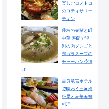
楽しむコストコ
のロティサリー
チキン
藤枝の先輩と町
中華 寿蘭で評
判の肉ダンゴと
鶏ガラスープの
チャーハン茶漬
け
吉良竜宮ホテル
で味わう三河湾
絶景と豪華海鮮
料理