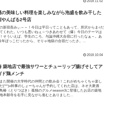
2018.11.02
縄の美味しい料理を楽しみながら泡盛を飲み干した
宿やんばる2号店
の新宿呑みぃ～～！今日は平日ってこともあって、所沢からま○だ
てくれた。いつも悪いねぇ～つきあわせて（爆）今日のテーマは
！そういえば、学生のころ、与論沖縄大合宿に行ったなぁ～。あ
1年ぼっこだったから、そりゃ地獄の合宿だったさ。...
2018.10.04
椿 築地店で最強サワーとチューリップ揚げそしてア
ガド鶏メンチ
また開催の大学時代の仲間との飲み会！これがめちゃくちゃ楽し
だ(^^)v幹事のしょーちゃんが予約してくれた店は、ネオ大衆酒
鳥椿（とりつばき）孤独のグルメseason3に登場したお店の築地
地本願寺を右手に見ながら進むとありました...