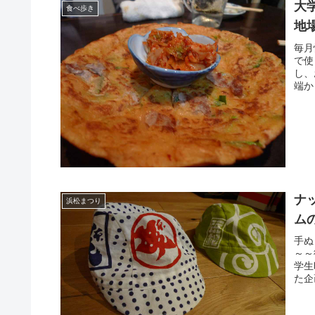
大
食べ歩き
地
毎月
で使
し、
端か
ナ
浜松まつり
ム
手ぬ
～～
学生
た企