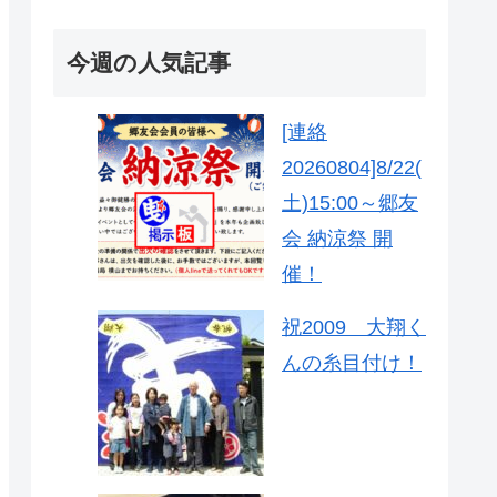
今週の人気記事
[連絡
20260804]8/22(
土)15:00～郷友
会 納涼祭 開
催！
祝2009 大翔く
んの糸目付け！