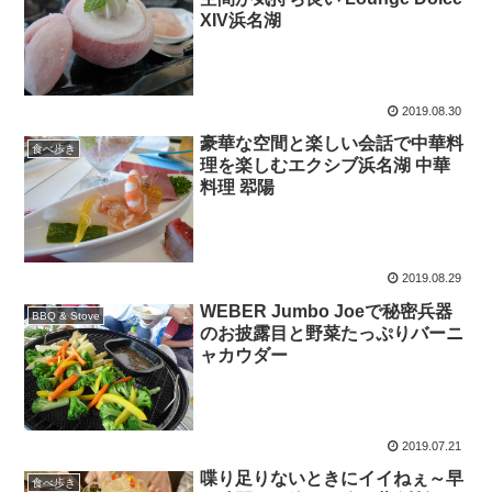
XIV浜名湖
2019.08.30
豪華な空間と楽しい会話で中華料
食べ歩き
理を楽しむエクシブ浜名湖 中華
料理 翆陽
2019.08.29
WEBER Jumbo Joeで秘密兵器
BBQ & Stove
のお披露目と野菜たっぷりバーニ
ャカウダー
2019.07.21
喋り足りないときにイイねぇ～早
食べ歩き