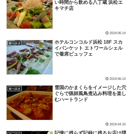
い時間から飲める八丁蔵 浜松エ
キマチ店
2019.06.14
ホテルコンコルド浜松 18F スカ
食べ歩き
イバンケット エトワールシェル
で着席ビュッフェ
2019.06.13
雪国のかまくらをイメージした穴
食べ歩き
ぐらで猟師風鳥煮込み料理を楽し
むハートランド
2019.04.10
記憶に残らず記録に残るお店は隠