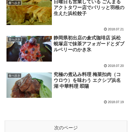
日曜日も営業している ごんまる
食べ歩き
アクトタワー店でパリッと羽根の
生えた浜松餃子
2018.07.21
静岡県初出店の倉式珈琲店 浜松
食べ歩き
蜆塚店で抹茶アフォガードとダブ
ルベリーのかき氷
2018.07.20
究極の煮込み料理 梅菜扣肉（コ
食べ歩き
ウロウ）を味わう エクシブ浜名
湖 中華料理 翆陽
2018.07.19
次のページ