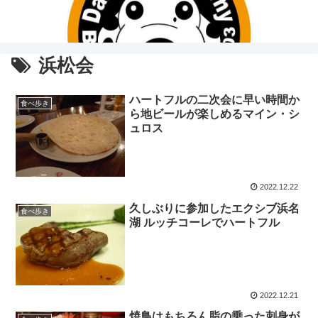
浜松会
ハートフルの二次会に早い時間か
食べ歩き
ら地ビールが楽しめるマイン・シ
ュロス
2022.12.22
久しぶりに参加したエクシブ浜名
食べ歩き
湖 ルッチコーレでハートフル
2022.12.21
焼鳥はもちろん脂の乗った刺身が