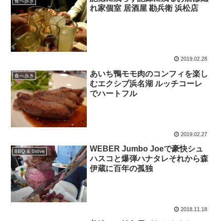
食べ歩き
れ家個室 居酒屋 勘兵衛 浜松店
2019.02.28
あいち鴨モモ肉のコンフィを楽し
食べ歩き
むエクシブ浜名湖 ルッチコーレ
でハートフル
2019.02.27
WEBER Jumbo Joeで豪快シュ
BBQ & Stove
ハスコと爆弾ハナタレそれから森
伊蔵に百年の孤独
2018.11.18