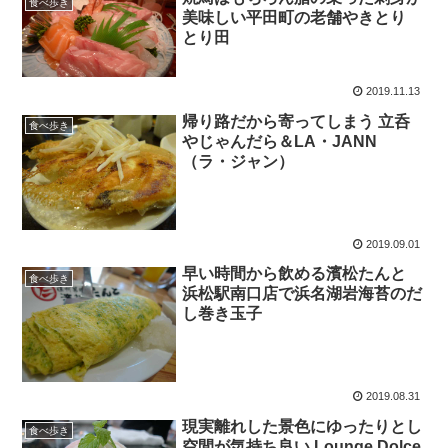
食べ歩き
美味しい平田町の老舗やきとり
とり田
2019.11.13
帰り路だから寄ってしまう 立呑
食べ歩き
やじゃんだら＆LA・JANN
（ラ・ジャン）
2019.09.01
早い時間から飲める濱松たんと
食べ歩き
浜松駅南口店で浜名湖岩海苔のだ
し巻き玉子
2019.08.31
現実離れした景色にゆったりとし
食べ歩き
空間が気持ち良い Lounge Dolce