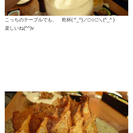
こっちのテーブルでも、 乾杯( ^_^)／□☆□＼(^_^ )
楽しいね(^^)v