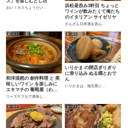
ス」を楽しむとし坊
浜松昼呑み3軒目 ちょっと
おい！カスちょうだい...
ワインが飲みたくて俺たち
のイタリアン サイゼリヤ
さんざん日本酒を呑ん...
食べ歩き
食べ歩き
いりかま の閉店ぎりぎり
に滑り込み ぬる燗とおで
和洋混然の 創作料理 と 美
ん
味しいワイン を楽しみに
いりかまは、地元客に...
エキマチの 葡萄屋（わい
んや）
リーズナブルで美味し...
食べ歩き
食べ歩き