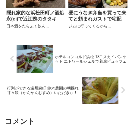
隠れ家的な浜松田町ノ酒処
昼にうなぎ弁当を買って来
永(ei)で近江鴨のタタキ
てと頼まれガストで宅配
日本酒をたらふく飲ん...
ジムに行ってくるから...
ホテルコンコルド浜松 18F スカイバンケ
ット エトワールシェルで着席ビュッフェ
行列ができる遠州森町 鈴木農園の朝採れ
甘々娘（かんかんむすめ）いただきぃ！
コメント