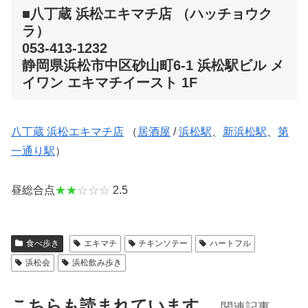
■八丁蔵 浜松エキマチ店 （ハッチョウク
ラ）
053-413-1232
静岡県浜松市中区砂山町6-1 浜松駅ビル メ
イワン エキマチイースト 1F
八丁蔵 浜松エキマチ店
（
居酒屋
/
浜松駅
、
新浜松駅
、
第
一通り駅
）
昼総合点
★★
☆☆☆
2.5
食べ歩き
エキマチ
チキンソテー
ハートフル
浜松会
浜松飲み歩き
こちらも読まれています。
関連記事