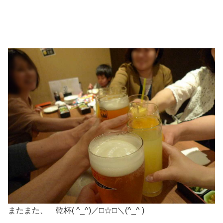
またまた、 乾杯( ^_^)／□☆□＼(^_^ )