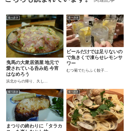
食べ歩き
食べ歩き
ビールだけでは足りないの
で魚きくで凍らせレモンサ
曳馬の大衆居酒屋 地元で
ワー
愛されている呑み処 今宵
むつ菊でたらふく餃子...
はなめろう
浜北からの帰り、久し...
食べ歩き
食べ歩き
まつりの終わりに「タラカ