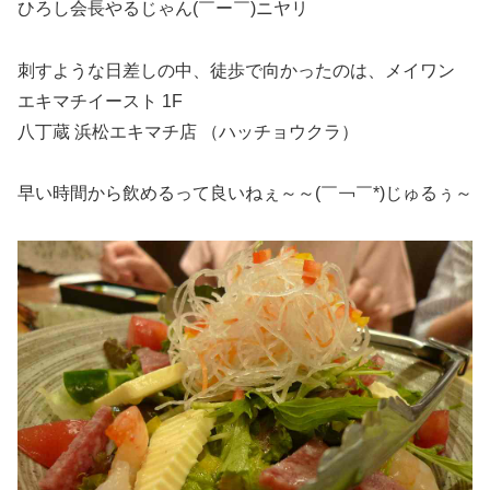
ひろし会長やるじゃん(￣ー￣)ニヤリ
刺すような日差しの中、徒歩で向かったのは、メイワン
エキマチイースト 1F
八丁蔵 浜松エキマチ店 （ハッチョウクラ）
早い時間から飲めるって良いねぇ～～(￣￢￣*)じゅるぅ～