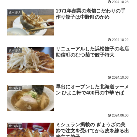
2024.10.23
1971年創業の老舗こだわりの手
食べ歩き
作り餃子は中野町のかめ
2024.10.22
リニューアルした浜松餃子の名店
食べ歩き
助信町のむつ菊で餃子特大
2024.10.08
早出にオープンした北海道ラーメ
食べ歩き
ン ひよこ軒で400円の中華そば
2024.06.06
ミシュラン掲載の ぎょうざの美
食べ歩き
鈴で注文を受けてから皮を練る出
来立て餃子