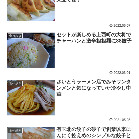
2022.05.07
セットが楽しめる上西町の大将で
食べ歩き
チャーハンと激辛担担麺に88餃子
2022.03.01
さいとうラーメン店でみそワンタ
食べ歩き
ンメンと気になっていた冷やし中
華
2021.05.25
有玉北の餃子の砂子で創業以来に
食べ歩き
んにく控えめのシンプルな餃子と