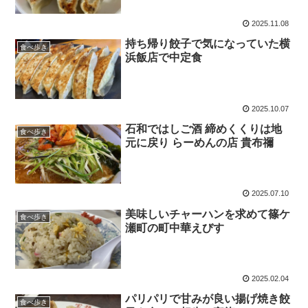
2025.11.08
持ち帰り餃子で気になっていた横
食べ歩き
浜飯店で中定食
2025.10.07
石和ではしご酒 締めくくりは地
食べ歩き
元に戻り らーめんの店 貴布禰
2025.07.10
美味しいチャーハンを求めて篠ケ
食べ歩き
瀬町の町中華えびす
2025.02.04
パリパリで甘みが良い揚げ焼き餃
食べ歩き