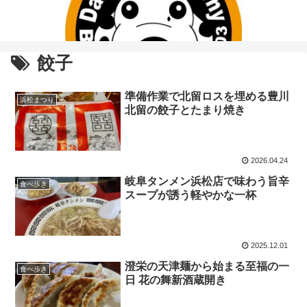
餃子
準備作業で北留ロスを埋める豊川
浜松まつり
北留の餃子とたまり焼き
2026.04.24
岐阜タンメン浜松店で味わう旨辛
食べ歩き
スープが誘う軽やかな一杯
2025.12.01
澄栄の天津麺から始まる至福の一
食べ歩き
日 花の舞新酒蔵開き