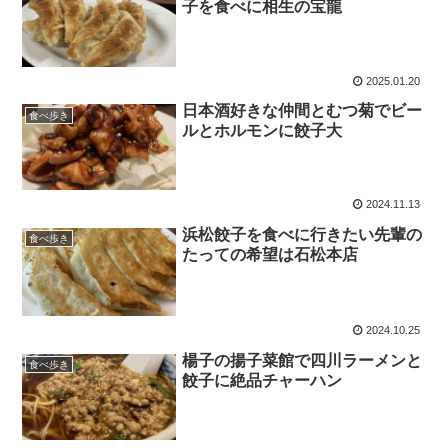
子を食べに相生の宝龍
2025.01.20
日本酒好きな仲間とむつ菊でビー
食べ歩き
ルとホルモンに餃子大
2024.11.13
浜松餃子を食べに行きたい先輩の
食べ歩き
たっての希望は石松本店
2024.10.25
楊子の揚子菜館で四川ラーメンと
食べ歩き
餃子に絶品チャーハン