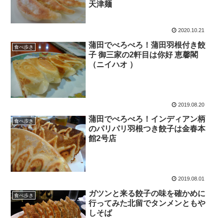
天津麺
2020.10.21
蒲田でべろべろ！蒲田羽根付き餃
食べ歩き
子 御三家の2軒目は你好 恵馨閣
（ニイハオ ）
2019.08.20
蒲田でべろべろ！インディアン柄
食べ歩き
のパリパリ羽根つき餃子は金春本
館2号店
2019.08.01
ガツンと来る餃子の味を確かめに
食べ歩き
行ってみた北留でタンメンともや
しそば