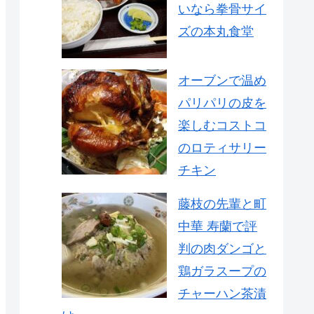
いなら拳骨サイ
ズの本丸食堂
オーブンで温め
パリパリの皮を
楽しむコストコ
のロティサリー
チキン
藤枝の先輩と町
中華 寿蘭で評
判の肉ダンゴと
鶏ガラスープの
チャーハン茶漬