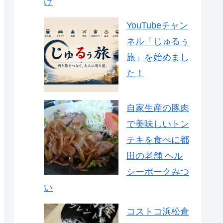
け
YouTubeチャン
ネル「じゅるぅ
旅」を始めまし
た！
自家生産の豚肉
で美味しいトン
テキを食べに都
田の老舗 ヘル
シーポークみつ
い
コストコ浜松倉