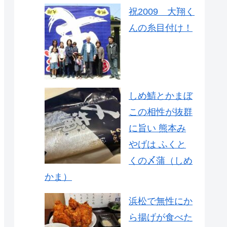
祝2009 大翔く
んの糸目付け！
しめ鯖とかまぼ
この相性が抜群
に旨い 熊本み
やげは ふくと
くの〆蒲（しめ
かま）
浜松で無性にか
ら揚げが食べた