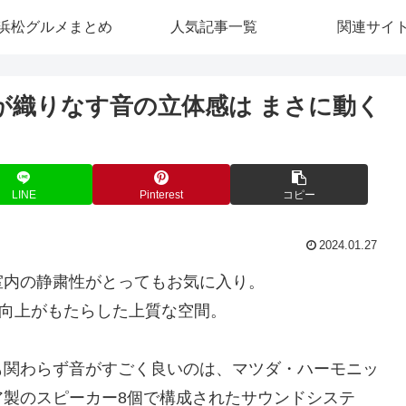
浜松グルメまとめ
人気記事一覧
関連サイ
術が織りなす音の立体感は まさに動く
LINE
Pinterest
コピー
2024.01.27
室内の静粛性がとってもお気に入り。
性能の向上がもたらした上質な空間。
も関わらず音がすごく良いのは、マツダ・ハーモニッ
ア製のスピーカー8個で構成されたサウンドシステ