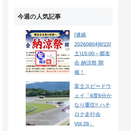
今週の人気記事
[連絡
20260804]8/22(
土)15:00～郷友
会 納涼祭 開
催！
富士スピードウ
ェイ「8度6分か
なり重症!! ハチ
ロク走行会
Vol.28」