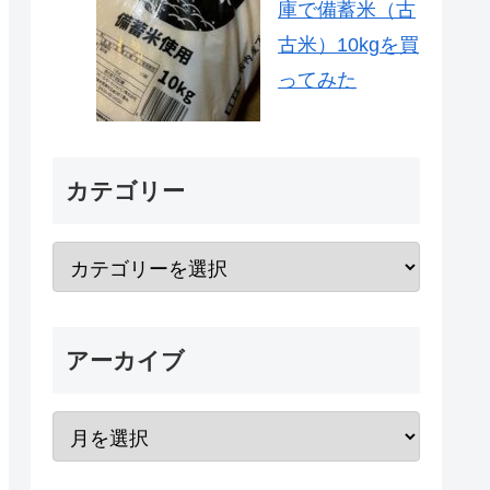
庫で備蓄米（古
古米）10kgを買
ってみた
カテゴリー
アーカイブ