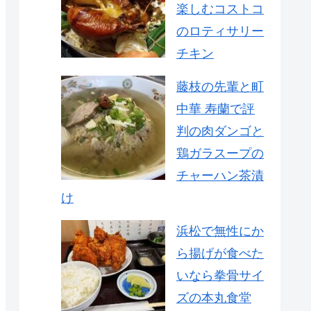
楽しむコストコ
のロティサリー
チキン
藤枝の先輩と町
中華 寿蘭で評
判の肉ダンゴと
鶏ガラスープの
チャーハン茶漬
け
浜松で無性にか
ら揚げが食べた
いなら拳骨サイ
ズの本丸食堂