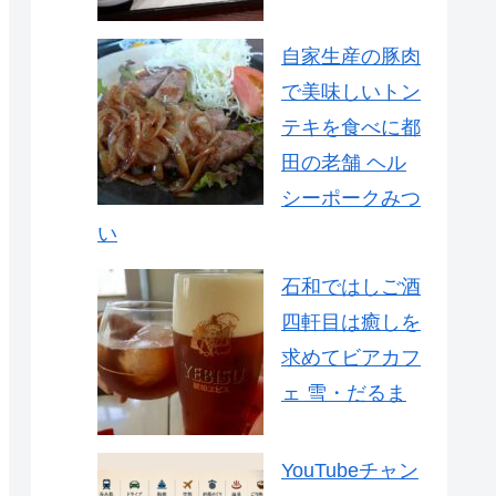
自家生産の豚肉
で美味しいトン
テキを食べに都
田の老舗 ヘル
シーポークみつ
い
石和ではしご酒
四軒目は癒しを
求めてビアカフ
ェ 雪・だるま
YouTubeチャン