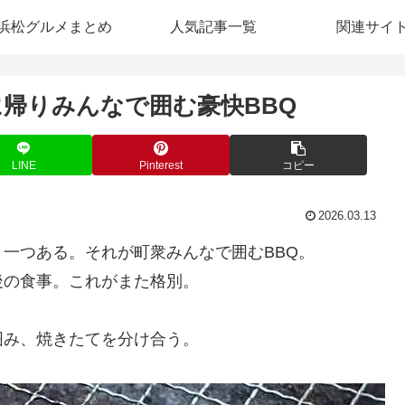
浜松グルメまとめ
人気記事一覧
関連サイ
に帰りみんなで囲む豪快BBQ
LINE
Pinterest
コピー
2026.03.13
一つある。それが町衆みんなで囲むBBQ。
後の食事。これがまた格別。
囲み、焼きたてを分け合う。