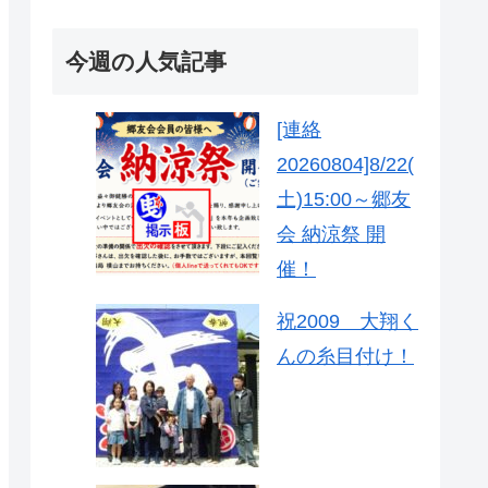
今週の人気記事
[連絡
20260804]8/22(
土)15:00～郷友
会 納涼祭 開
催！
祝2009 大翔く
んの糸目付け！