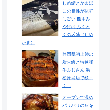
しめ鯖とかまぼ
この相性が抜群
に旨い 熊本み
やげは ふくと
くの〆蒲（しめ
かま）
静岡県初上陸の
炭火鰻と特選和
牛ふじさん 浜
松原島店で櫃ま
ぶし
オーブンで温め
パリパリの皮を