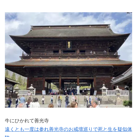
牛にひかれて善光寺
遠くとも一度は参れ善光寺のお戒壇巡りで死と生を疑似体