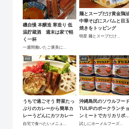
麺とスープだけ黄金鶏
中華そばにスパムと目
磯自慢 本醸造 寒造り 低
焼きをトッピング
温貯蔵酒 週末は家で軽
明星 麺とスープだけ...
く一杯
一週間働いたご褒美に...
料理
料理
うちで過ごそう 野菜たっ
沖縄島民のソウルフー
ぷりのカレーから簡単カ
TULIPのポークランチ
レーうどんにカツカレー
ンミートでカリカリポ
ク
自宅で食べたいメニュ...
試しにホーメルフーズ...