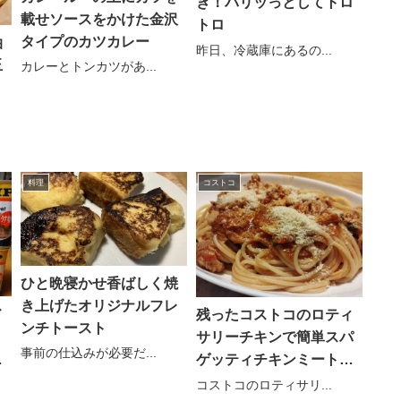
き！パリッっとしてトロ
載せソースをかけた金沢
トロ
タイプのカツカレー
油
昨日、冷蔵庫にあるの...
玉
カレーとトンカツがあ...
料理
コストコ
ひと晩寝かせ香ばしく焼
き上げたオリジナルフレ
ド
残ったコストコのロティ
ンチトースト
ョ
サリーチキンで簡単スパ
事前の仕込みが必要だ...
ー
ゲッティチキンミートソ
ース
コストコのロティサリ...