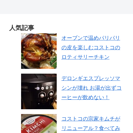
人気記事
オーブンで温めパリパリ
の皮を楽しむコストコの
ロティサリーチキン
デロンギエスプレッソマ
シンが壊れ お湯が出ずコ
ーヒーが飲めない！
コストコの宗家キムチが
リニューアル？食べてみ