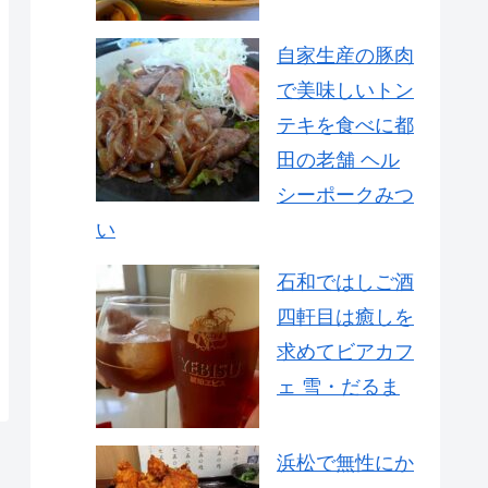
自家生産の豚肉
で美味しいトン
テキを食べに都
田の老舗 ヘル
シーポークみつ
い
石和ではしご酒
四軒目は癒しを
求めてビアカフ
ェ 雪・だるま
浜松で無性にか