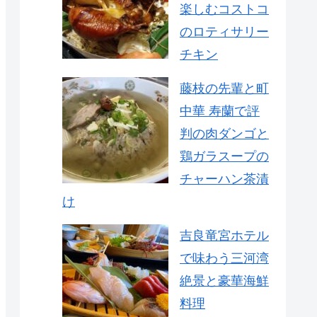
楽しむコストコ
のロティサリー
チキン
藤枝の先輩と町
中華 寿蘭で評
判の肉ダンゴと
鶏ガラスープの
チャーハン茶漬
け
吉良竜宮ホテル
で味わう三河湾
絶景と豪華海鮮
料理