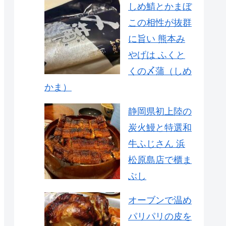
しめ鯖とかまぼ
この相性が抜群
に旨い 熊本み
やげは ふくと
くの〆蒲（しめ
かま）
静岡県初上陸の
炭火鰻と特選和
牛ふじさん 浜
松原島店で櫃ま
ぶし
オーブンで温め
パリパリの皮を