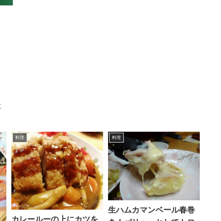
事
料理
料理
生ハムカマンベール春巻
カレールーの上にカツを