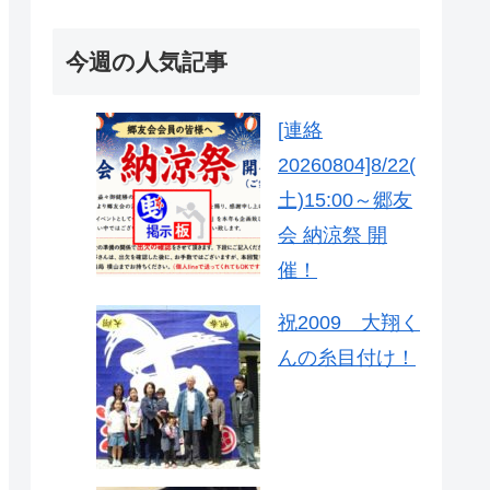
今週の人気記事
[連絡
20260804]8/22(
土)15:00～郷友
会 納涼祭 開
催！
祝2009 大翔く
んの糸目付け！