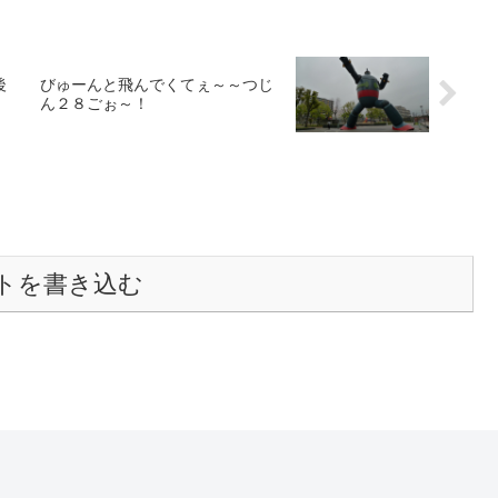
後
びゅーんと飛んでくてぇ～～つじ
ん２８ごぉ～！
トを書き込む