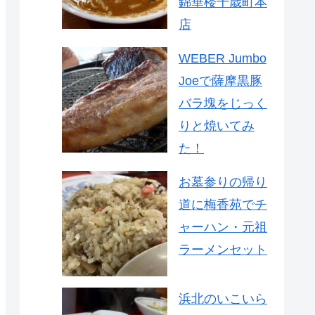
錦華楼千歳町本
店
WEBER Jumbo
Joeで薩摩黒豚
バラ塊をじっく
りと焼いてみ
た！
お墓参りの帰り
道に梅香苑でチ
ャーハン・元祖
ラーメンセット
浜北のいこいら