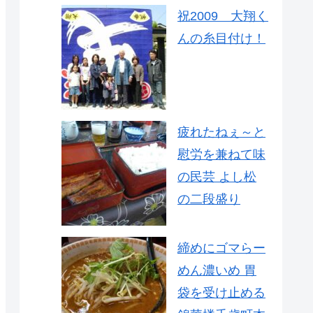
祝2009 大翔く
んの糸目付け！
疲れたねぇ～と
慰労を兼ねて味
の民芸 よし松
の二段盛り
締めにゴマらー
めん濃いめ 胃
袋を受け止める