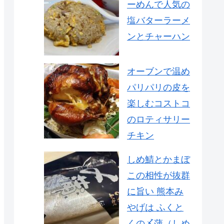
ーめんで人気の
塩バターラーメ
ンとチャーハン
オーブンで温め
パリパリの皮を
楽しむコストコ
のロティサリー
チキン
しめ鯖とかまぼ
この相性が抜群
に旨い 熊本み
やげは ふくと
くの〆蒲（しめ