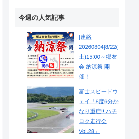
今週の人気記事
[連絡
20260804]8/22(
土)15:00～郷友
会 納涼祭 開
催！
富士スピードウ
ェイ「8度6分か
なり重症!! ハチ
ロク走行会
Vol.28」