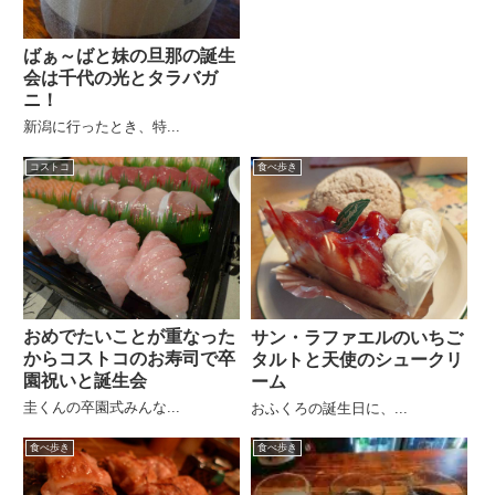
ばぁ～ばと妹の旦那の誕生
会は千代の光とタラバガ
ニ！
新潟に行ったとき、特...
コストコ
食べ歩き
おめでたいことが重なった
サン・ラファエルのいちご
からコストコのお寿司で卒
タルトと天使のシュークリ
園祝いと誕生会
ーム
圭くんの卒園式みんな...
おふくろの誕生日に、...
食べ歩き
食べ歩き