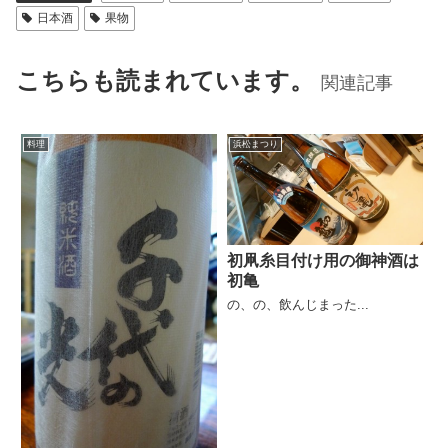
日本酒
果物
こちらも読まれています。
関連記事
料理
浜松まつり
初凧糸目付け用の御神酒は
初亀
の、の、飲んじまった...