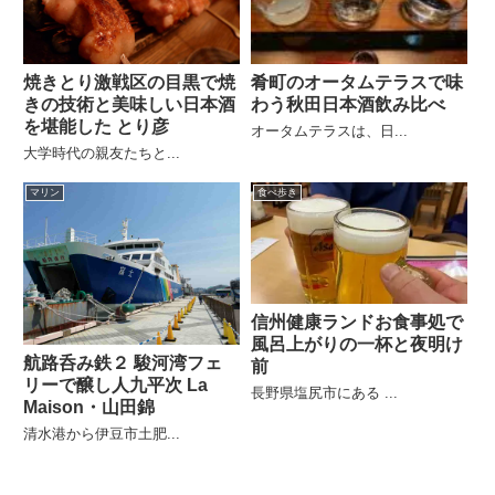
焼きとり激戦区の目黒で焼
肴町のオータムテラスで味
きの技術と美味しい日本酒
わう秋田日本酒飲み比べ
を堪能した とり彦
オータムテラスは、日...
大学時代の親友たちと...
マリン
食べ歩き
信州健康ランドお食事処で
風呂上がりの一杯と夜明け
航路呑み鉄２ 駿河湾フェ
前
リーで醸し人九平次 La
長野県塩尻市にある ...
Maison・山田錦
清水港から伊豆市土肥...