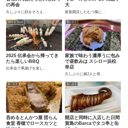
の再会
大
久しぶりに顔をそろえ...
新装開店したむつ菊に...
BBQ & Stove
食べ歩き
2025 伝承会から帰ってき
家族で味わう濃厚うに包み
たら楽しいBBQ
で昼飲みは スシロー浜松
幸店
伝承会で凧揚げを楽し...
久しぶりに娘2人と母...
食べ歩き
食べ歩き
呑めるとんかつ屋 団らん
開店と同時に入店した日間
食堂 香穂でロースカツと
賀島のBarcaでタコ串と缶