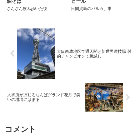
油そば
ビール
さんざん飲み歩いた後...
日間賀島のバルカ、東...
大阪西成地区で通天閣と新世界遊技場 射
的チャンピオンで腕試し
大御所が演じるなんばグランド花月で笑
いの坩堝にはまる
コメント