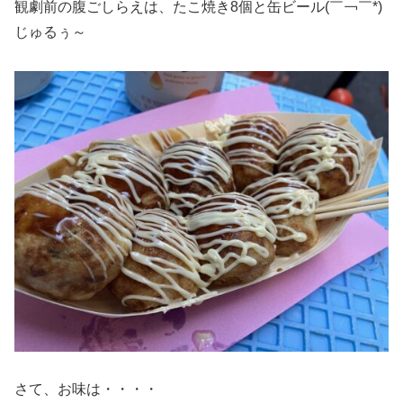
観劇前の腹ごしらえは、たこ焼き8個と缶ビール(￣￢￣*)
じゅるぅ～
さて、お味は・・・・