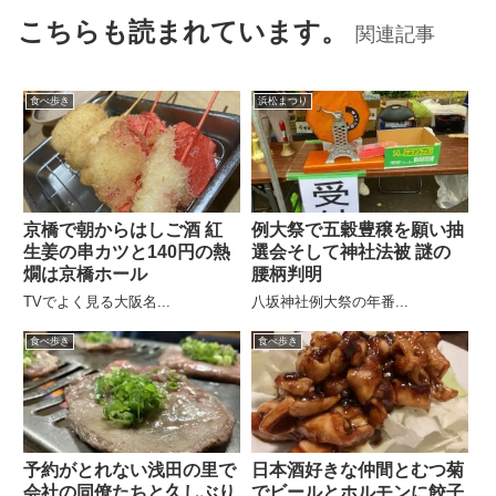
こちらも読まれています。
関連記事
食べ歩き
浜松まつり
京橋で朝からはしご酒 紅
例大祭で五穀豊穣を願い抽
生姜の串カツと140円の熱
選会そして神社法被 謎の
燗は京橋ホール
腰柄判明
TVでよく見る大阪名...
八坂神社例大祭の年番...
食べ歩き
食べ歩き
予約がとれない浅田の里で
日本酒好きな仲間とむつ菊
会社の同僚たちと久しぶり
でビールとホルモンに餃子