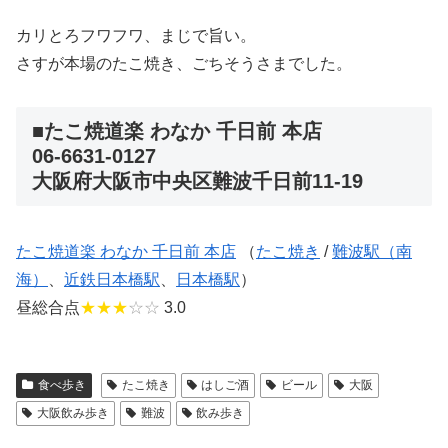
カリとろフワフワ、まじで旨い。
さすが本場のたこ焼き、ごちそうさまでした。
■たこ焼道楽 わなか 千日前 本店
06-6631-0127
大阪府大阪市中央区難波千日前11-19
たこ焼道楽 わなか 千日前 本店
（
たこ焼き
/
難波駅（南
海）
、
近鉄日本橋駅
、
日本橋駅
）
昼総合点
★★★
☆☆
3.0
食べ歩き
たこ焼き
はしご酒
ビール
大阪
大阪飲み歩き
難波
飲み歩き