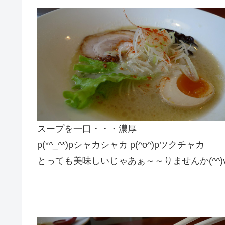
スープを一口・・・濃厚
ρ(*^_^*)ρシャカシャカ ρ(^o^)ρツクチャカ
とっても美味しいじゃあぁ～～りませんか(^^)