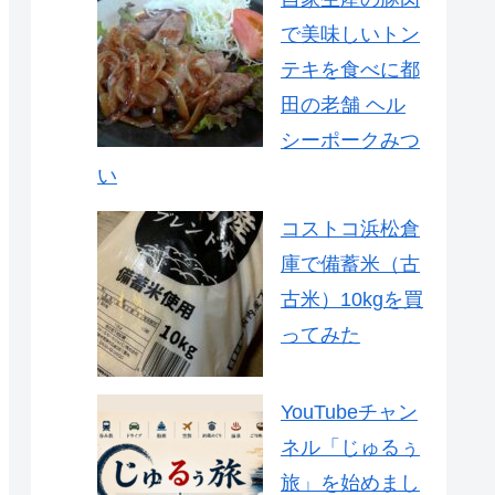
で美味しいトン
テキを食べに都
田の老舗 ヘル
シーポークみつ
い
コストコ浜松倉
庫で備蓄米（古
古米）10kgを買
ってみた
YouTubeチャン
ネル「じゅるぅ
旅」を始めまし