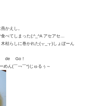
は燕かえし。
で食べてしまった(;^_^A アセアセ…
木枯らしに巻かれた(┰_┰)しょぼーん
 de Go！
めん(￣￢￣*)じゅるぅ～