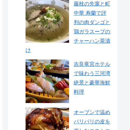
藤枝の先輩と町
中華 寿蘭で評
判の肉ダンゴと
鶏ガラスープの
チャーハン茶漬
け
吉良竜宮ホテル
で味わう三河湾
絶景と豪華海鮮
料理
オーブンで温め
パリパリの皮を