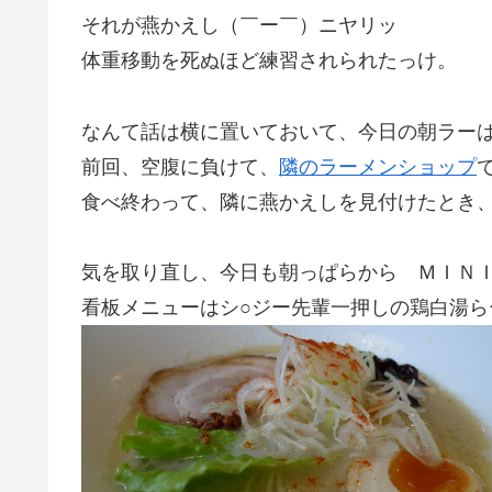
それが燕かえし（￣ー￣）ニヤリッ
体重移動を死ぬほど練習されられたっけ。
なんて話は横に置いておいて、今日の朝ラー
前回、空腹に負けて、
隣のラーメンショップ
食べ終わって、隣に燕かえしを見付けたとき、
気を取り直し、今日も朝っぱらから ＭＩＮＩ
看板メニューはシ○ジー先輩一押しの鶏白湯らー