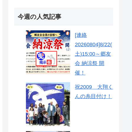
今週の人気記事
[連絡
20260804]8/22(
土)15:00～郷友
会 納涼祭 開
催！
祝2009 大翔く
んの糸目付け！