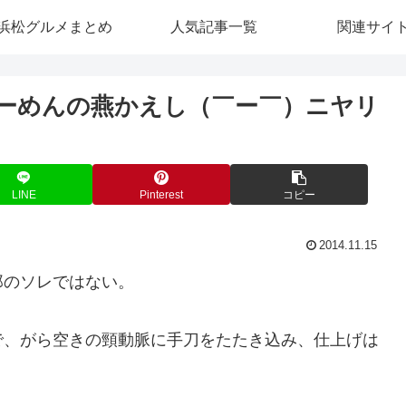
浜松グルメまとめ
人気記事一覧
関連サイ
ーめんの燕かえし（￣ー￣）ニヤリ
LINE
Pinterest
コピー
2014.11.15
郎のソレではない。
で、がら空きの頸動脈に手刀をたたき込み、仕上げは