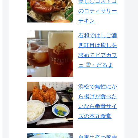
楽しむコストコ
のロティサリー
チキン
石和ではしご酒
四軒目は癒しを
求めてビアカフ
ェ 雪・だるま
浜松で無性にか
ら揚げが食べた
いなら拳骨サイ
ズの本丸食堂
自家生産の豚肉