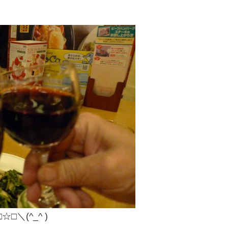
＼(^_^ )