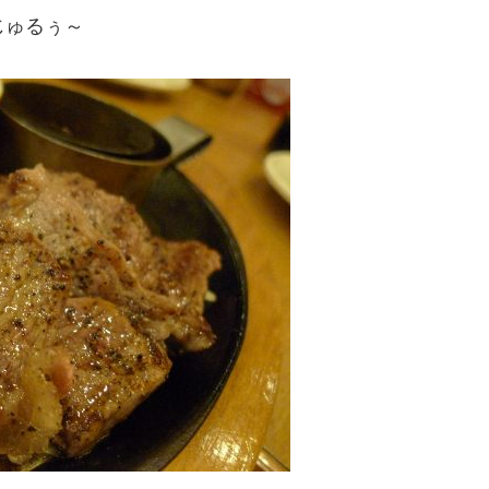
じゅるぅ～