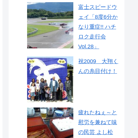
富士スピードウ
ェイ「8度6分か
なり重症!! ハチ
ロク走行会
Vol.28」
祝2009 大翔く
んの糸目付け！
疲れたねぇ～と
慰労を兼ねて味
の民芸 よし松