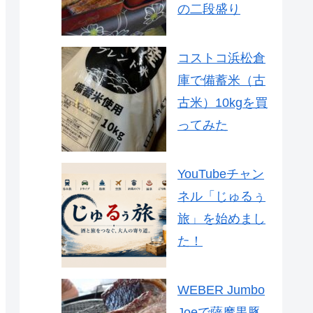
の二段盛り
コストコ浜松倉
庫で備蓄米（古
古米）10kgを買
ってみた
YouTubeチャン
ネル「じゅるぅ
旅」を始めまし
た！
WEBER Jumbo
Joeで薩摩黒豚