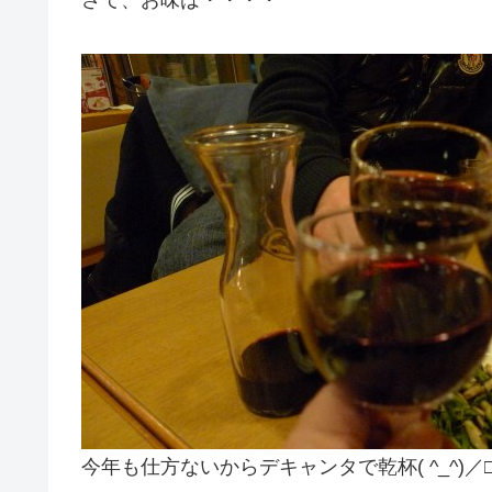
さて、お味は・・・・
今年も仕方ないからデキャンタで乾杯( ^_^)／□☆□