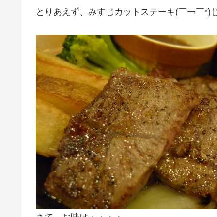
とりあえず、みすじカットステーキ(￣￢￣*)