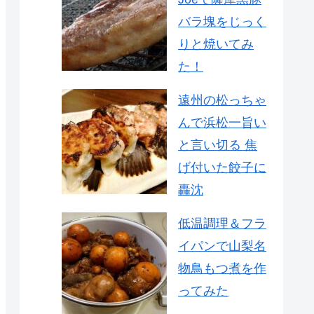
バラ塊をじっく
りと焼いてみ
た！
遠州の松っちゃ
んで浜松一旨い
と言い切る 焦
げ付いた餃子に
轟沈
低温調理＆フラ
イパンで山梨名
物鳥もつ煮を作
ってみた