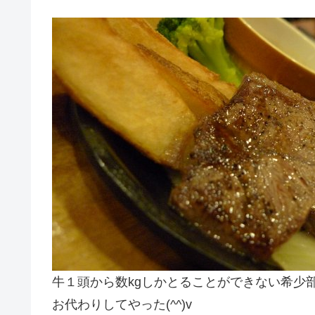
牛１頭から数kgしかとることができない希少
お代わりしてやった(^^)v