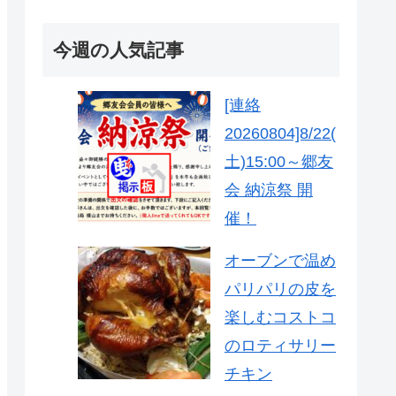
今週の人気記事
[連絡
20260804]8/22(
土)15:00～郷友
会 納涼祭 開
催！
オーブンで温め
パリパリの皮を
楽しむコストコ
のロティサリー
チキン