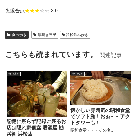
夜総合点
★★★
☆☆
3.0
食べ歩き
厚焼き玉子
浜松飲み歩き
こちらも読まれています。
関連記事
食べ歩き
食べ歩き
懐かしい雰囲気の昭和食堂
でソフト麺！おぉ～～アク
記憶に残らず記録に残るお
トタワーも！
店は隠れ家個室 居酒屋 勘
昭和食堂・・・その名...
兵衛 浜松店