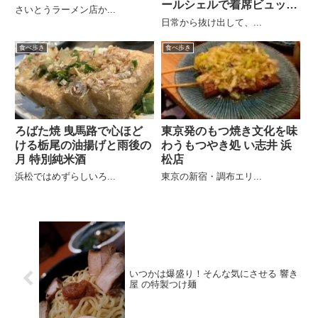
ールシェルで着席ビュッフ
さいとうラーメン店か...
ェ
日常から抜け出して、...
食べ歩き
食べ歩き
ろばた焼 曳馬路で心ほど
東京発のもつ焼き文化を味
ける栃尾の油揚げと雨後の
わうもつやき処 い志井 浜
月 特別純米酒
松店
浜松ではめずらしいろ...
東京の新宿・調布エリ...
いつかは爆盛り！そんな気にさせる 響き
屋 の特製つけ麺