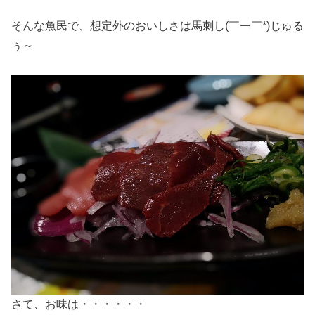
そんな魚民で、想定外のおいしさは馬刺し(￣￢￣*)じゅる
ぅ～
さて、お味は・・・・・・