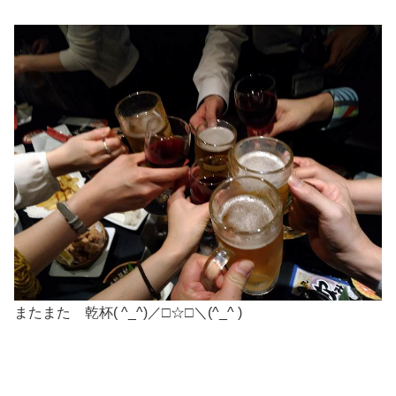
またまた 乾杯( ^_^)／□☆□＼(^_^ )