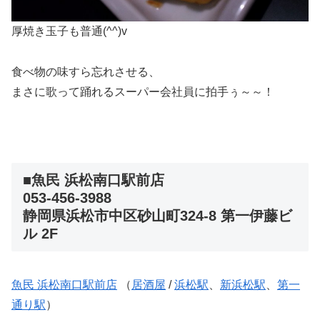
厚焼き玉子も普通(^^)v
食べ物の味すら忘れさせる、
まさに歌って踊れるスーパー会社員に拍手ぅ～～！
■魚民 浜松南口駅前店
053-456-3988
静岡県浜松市中区砂山町324-8 第一伊藤ビ
ル 2F
魚民 浜松南口駅前店
（
居酒屋
/
浜松駅
、
新浜松駅
、
第一
通り駅
）