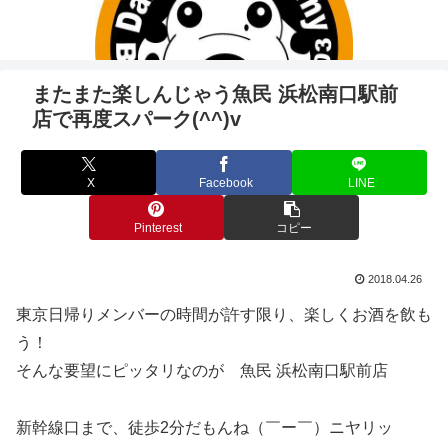
またまた楽しんじゃう魚民 浜松南口駅前
店で再度スパーク(^^)v
X
Facebook
LINE
Pinterest
コピー
2018.04.26
東京日帰りメンバーの時間が許す限り、楽しくお酒を飲も
う！
そんな要望にピッタリなのが 魚民 浜松南口駅前店
新幹線口まで、徒歩2分だもんね（￣ー￣）ニヤリッ