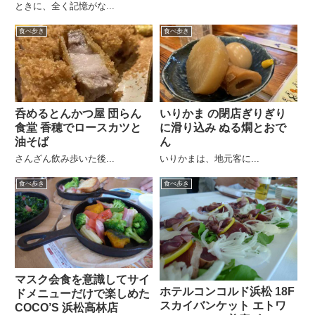
ときに、全く記憶がな...
食べ歩き
食べ歩き
呑めるとんかつ屋 団らん
いりかま の閉店ぎりぎり
食堂 香穂でロースカツと
に滑り込み ぬる燗とおで
油そば
ん
さんざん飲み歩いた後...
いりかまは、地元客に...
食べ歩き
食べ歩き
マスク会食を意識してサイ
ホテルコンコルド浜松 18F
ドメニューだけで楽しめた
スカイバンケット エトワ
COCO’S 浜松高林店