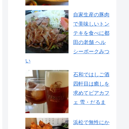
自家生産の豚肉
で美味しいトン
テキを食べに都
田の老舗 ヘル
シーポークみつ
い
石和ではしご酒
四軒目は癒しを
求めてビアカフ
ェ 雪・だるま
浜松で無性にか