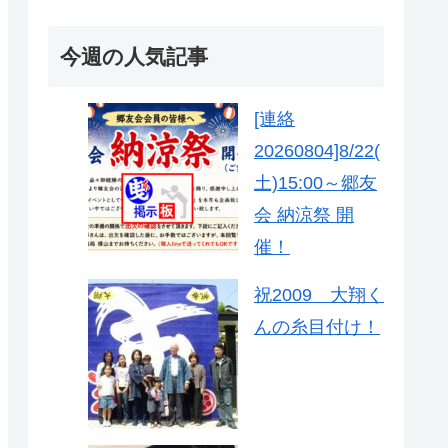
今週の人気記事
[連絡
20260804]8/22(
土)15:00～郷友
会 納涼祭 開
催！
祝2009 大翔く
んの糸目付け！