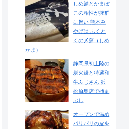
しめ鯖とかまぼ
この相性が抜群
に旨い 熊本み
やげは ふくと
くの〆蒲（しめ
かま）
静岡県初上陸の
炭火鰻と特選和
牛ふじさん 浜
松原島店で櫃ま
ぶし
オーブンで温め
パリパリの皮を