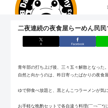
二夜連続の夜食屋らーめん民民
X
Facebook
青年部の打ち上げ後、三々五々解散となった
自然と向かうのは、昨日寄ったばかりの夜食
ゆで卵食べ放題と、黒とんこつラーメンが気にな
お手軽な晩酌セットで各自違う料理(￣￢￣*)