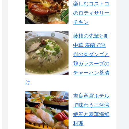
楽しむコストコ
のロティサリー
チキン
藤枝の先輩と町
中華 寿蘭で評
判の肉ダンゴと
鶏ガラスープの
チャーハン茶漬
け
吉良竜宮ホテル
で味わう三河湾
絶景と豪華海鮮
料理