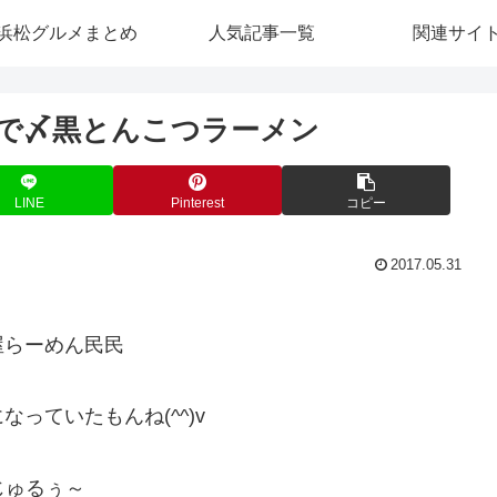
浜松グルメまとめ
人気記事一覧
関連サイ
で〆黒とんこつラーメン
LINE
Pinterest
コピー
2017.05.31
。
屋らーめん民民
っていたもんね(^^)v
じゅるぅ～