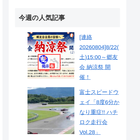
今週の人気記事
[連絡
20260804]8/22(
土)15:00～郷友
会 納涼祭 開
催！
富士スピードウ
ェイ「8度6分か
なり重症!! ハチ
ロク走行会
Vol.28」