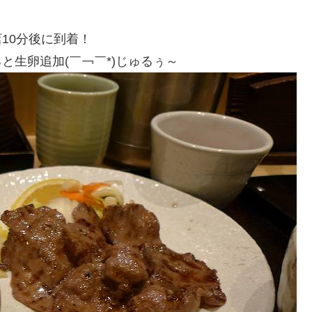
店10分後に到着！
と生卵追加(￣￢￣*)じゅるぅ～