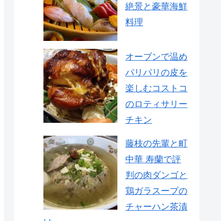
絶景と豪華海鮮
料理
オーブンで温め
パリパリの皮を
楽しむコストコ
のロティサリー
チキン
藤枝の先輩と町
中華 寿蘭で評
判の肉ダンゴと
鶏ガラスープの
チャーハン茶漬