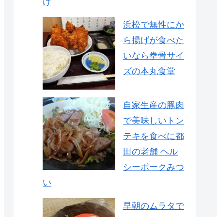
け
浜松で無性にか
ら揚げが食べた
いなら拳骨サイ
ズの本丸食堂
自家生産の豚肉
で美味しいトン
テキを食べに都
田の老舗 ヘル
シーポークみつ
い
早朝のムラタで