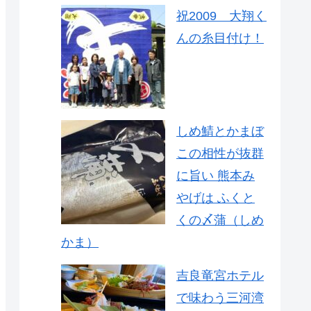
祝2009 大翔く
んの糸目付け！
しめ鯖とかまぼ
この相性が抜群
に旨い 熊本み
やげは ふくと
くの〆蒲（しめ
かま）
吉良竜宮ホテル
で味わう三河湾