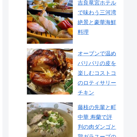
吉良竜宮ホテル
で味わう三河湾
絶景と豪華海鮮
料理
オーブンで温め
パリパリの皮を
楽しむコストコ
のロティサリー
チキン
藤枝の先輩と町
中華 寿蘭で評
判の肉ダンゴと
鶏ガラスープの