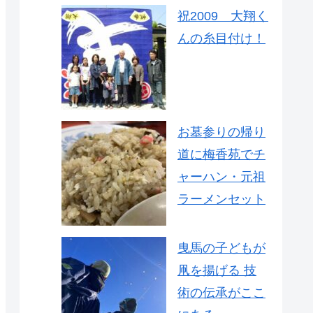
祝2009 大翔く
んの糸目付け！
お墓参りの帰り
道に梅香苑でチ
ャーハン・元祖
ラーメンセット
曳馬の子どもが
凧を揚げる 技
術の伝承がここ