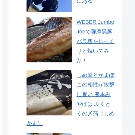
にある
WEBER Jumbo
Joeで薩摩黒豚
バラ塊をじっく
りと焼いてみ
た！
しめ鯖とかまぼ
この相性が抜群
に旨い 熊本み
やげは ふくと
くの〆蒲（しめ
かま）