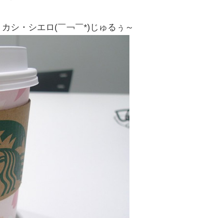
カシ・シエロ(￣￢￣*)じゅるぅ～