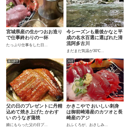
宮城県産の生かつおお造り
今シーズンも最後かなと平
で仕事終わりの一杯
成の名水百選に選ばれた清
流阿多古川
たっぷり仕事をした日...
まだまだ気温が30℃...
食べ歩き
料理
父の日のプレゼントに丹精
かきこやで おいしい刺身
込めて焼き上げた かわす
は御前崎港産のカツオと長
い のうなぎ蒲焼
崎産のアジ
娘にもらった父の日プ...
おふくろが、おさしみ...