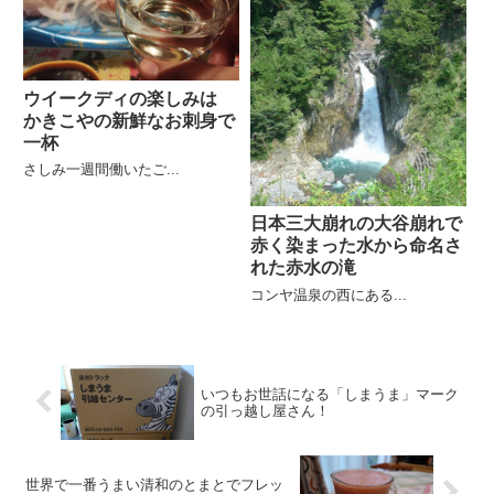
ウイークディの楽しみは
かきこやの新鮮なお刺身で
一杯
さしみ一週間働いたご...
日本三大崩れの大谷崩れで
赤く染まった水から命名さ
れた赤水の滝
コンヤ温泉の西にある...
いつもお世話になる「しまうま」マーク
の引っ越し屋さん！
世界で一番うまい清和のとまとでフレッ