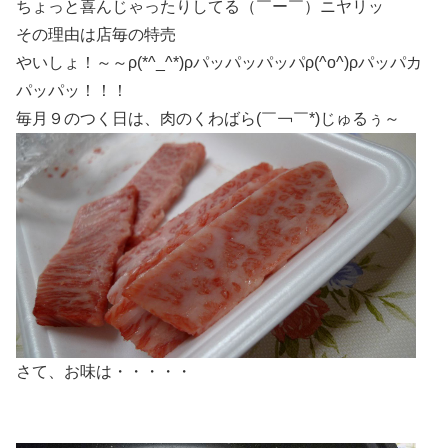
ちょっと喜んじゃったりしてる（￣ー￣）ニヤリッ
その理由は店毎の特売
やいしょ！～～ρ(*^_^*)ρパッパッパッパρ(^o^)ρパッパカ
パッパッ！！！
毎月９のつく日は、肉のくわばら(￣￢￣*)じゅるぅ～
さて、お味は・・・・・