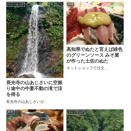
トレッキング
料理
高知県でぬたと言えば緑色
のグリーンソース みそ屋
が作った土佐のぬた
ネットショップで注文...
長光寺の山あじさいに空振
り途中の牛妻不動の滝で涼
を得る
長光寺の山あじさいが...
料理
トレッキング