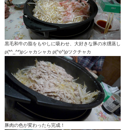
黒毛和牛の脂をもやしに吸わせ、大好きな豚の水燻蒸し
ρ(*^_^*)ρシャカシャカ ρ(^o^)ρツクチャカ
豚肉の色が変わったら完成！