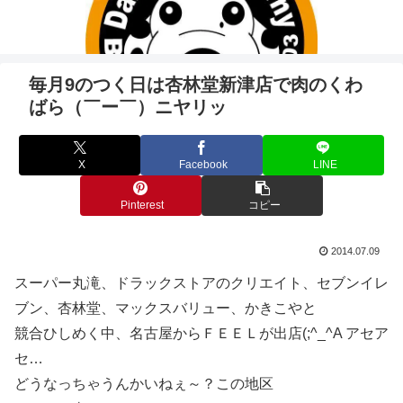
毎月9のつく日は杏林堂新津店で肉のくわ
ばら（￣ー￣）ニヤリッ
X
Facebook
LINE
Pinterest
コピー
2014.07.09
スーパー丸滝、ドラックストアのクリエイト、セブンイレ
ブン、杏林堂、マックスバリュー、かきこやと
競合ひしめく中、名古屋からＦＥＥＬが出店(;^_^A アセア
セ…
どうなっちゃうんかいねぇ～？この地区