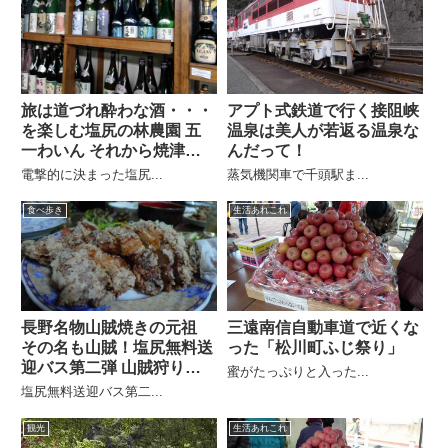
旅は道づれ酔わな酒・・・
アプト式鉄道で行く接阻峡
を楽しむ塩尻の林農園 五
温泉は美人が若返る温泉な
一わいん それから焼津で
んだって！
磯自慢
電撃的に決まった塩尻...
蒸気機関車で千頭駅ま...
食べ歩き
生活あれこれ
長野名物山賊焼きの元祖
三遠南信自動車道で近くな
その名も山賊！塩尻無料送
った「松川町ふじ祭り」
迎バス第二弾 山賊狩りツ
蜜がたっぷりと入った...
アー
塩尻無料送迎バス第二...
観光
生活あれこれ