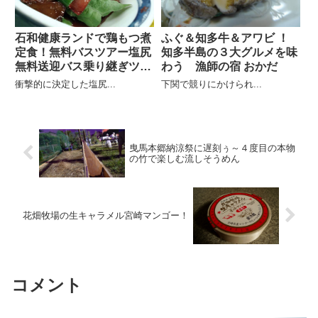
石和健康ランドで鶏もつ煮
ふぐ＆知多牛＆アワビ ！
定食！無料バスツアー塩尻
知多半島の３大グルメを味
無料送迎バス乗り継ぎツア
わう 漁師の宿 おかだ
ー！
衝撃的に決定した塩尻...
下関で競りにかけられ...
曳馬本郷納涼祭に遅刻ぅ～４度目の本物
の竹で楽しむ流しそうめん
花畑牧場の生キャラメル宮崎マンゴー！
コメント