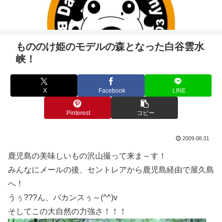
もののけ姫のモデルの森となった白谷雲水
峡！
X
Facebook
LINE
Pinterest
コピー
2009.08.31
鹿児島の美味しいもの沢山撮って来ま～す！
みんなにメールの後、セントレアから鹿児島経由で屋久島
へ！
うぅ???ん、バカンスぅ～(^^)v
そしてこの大自然の力強さ！！！