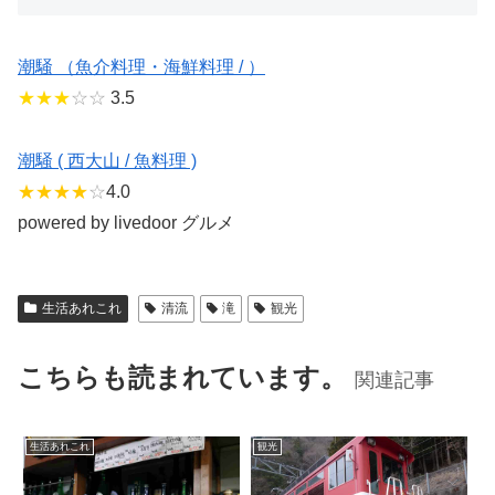
潮騒 （魚介料理・海鮮料理 / ）
★★★
☆☆
3.5
潮騒 ( 西大山 / 魚料理 )
★★★★
☆
4.0
powered by livedoor グルメ
生活あれこれ
清流
滝
観光
こちらも読まれています。
関連記事
生活あれこれ
観光