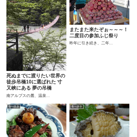
またまた来たぞぉ～～～！
二度目の参加ふじ祭り
昨年に引き続き、二年...
死ぬまでに渡りたい世界の
徒歩吊橋10に選ばれた 寸
又峡にある 夢の吊橋
南アルプスの麓、温泉...
食べ歩き
食べ歩き