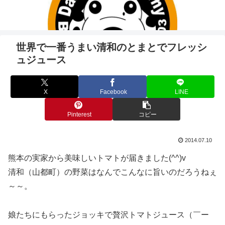
世界で一番うまい清和のとまとでフレッシ
ュジュース
X
Facebook
LINE
Pinterest
コピー
2014.07.10
熊本の実家から美味しいトマトが届きました(^^)v
清和（山都町）の野菜はなんでこんなに旨いのだろうねぇ
～～。
娘たちにもらったジョッキで贅沢トマトジュース（￣ー