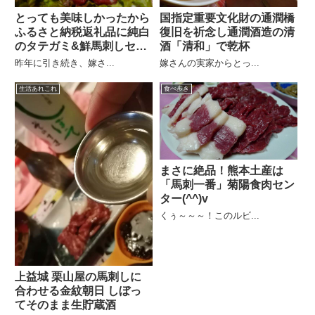
とっても美味しかったから
国指定重要文化財の通潤橋
ふるさと納税返礼品に純白
復旧を祈念し通潤酒造の清
のタテガミ&鮮馬刺しセッ
酒「清和」で乾杯
ト
昨年に引き続き、嫁さ...
嫁さんの実家からとっ...
生活あれこれ
食べ歩き
まさに絶品！熊本土産は
「馬刺一番」菊陽食肉セン
ター(^^)v
くぅ～～～！このルビ...
上益城 栗山屋の馬刺しに
合わせる金紋朝日 しぼっ
てそのまま生貯蔵酒