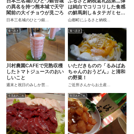
日本三名城のひとつ銀杏城
ふるさと納税返礼品第二弾
の異名を持つ熊本城で天守
は純白でコリコリした食感
閣前の大イチョウが見ごろ
の鮮馬刺し＆タテガミセッ
ト
日本三名城のひとつ銀...
山都町にふるさと納税...
食べ歩き
食べ歩き
川村農園CAFEで完熟収穫
いただきものの「るみばあ
したトマトジュースのおい
ちゃんのおうどん」と清和
しいこと
の野菜！
週末と祝日のみしか営...
ご近所さんからお土産...
生活あれこれ
生活あれこれ