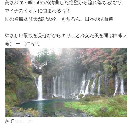
高さ20m・幅150ｍの湾曲した絶壁から流れ落ちる滝で、
マイナスイオンに包まれるぅ！
国の名勝及び天然記念物。もちろん、日本の滝百選
やさしい景観を見せながらキリリと冷えた風を運ぶ白糸ノ
滝(￣ー￣)ニヤリ
さて・・・・