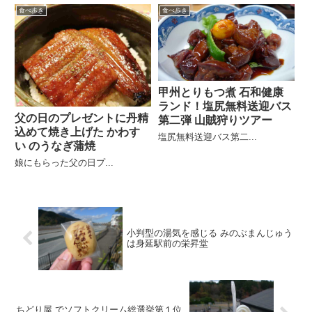
食べ歩き
食べ歩き
甲州とりもつ煮 石和健康
ランド！塩尻無料送迎バス
父の日のプレゼントに丹精
第二弾 山賊狩りツアー
込めて焼き上げた かわす
塩尻無料送迎バス第二...
い のうなぎ蒲焼
娘にもらった父の日プ...
小判型の湯気を感じる みのぶまんじゅう
は身延駅前の栄昇堂
ちどり屋 でソフトクリーム総選挙第１位