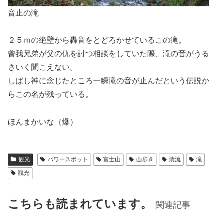
音止の滝
２５ｍの絶壁から轟音をとどろかせているこの滝。
曾我兄弟が父の仇を討つ相談をしていた際、滝の音がうる
さいく聞こえない。
しばし神に念じたところ一瞬滝の音が止んだという伝説か
らこの名が残っている。
ほんまかいな（爆）
観光
パワースポット
富士山
山歩き
清流
滝
観光
こちらも読まれています。
関連記事