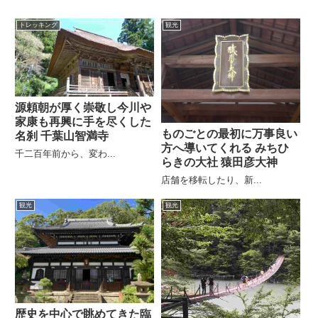
トレッキング
観光
源頼朝が厚く崇敬し今川や
家康も再興に手を尽くした
ものごとの最初に万事良い
名刹 千葉山智満寺
方へ導いてくれる みちひ
千二百年前から、変わ...
らきの大社 猿田彦大神
店舗を移転したり、新...
観光
観光
歴史を中心で眺めてきた臨