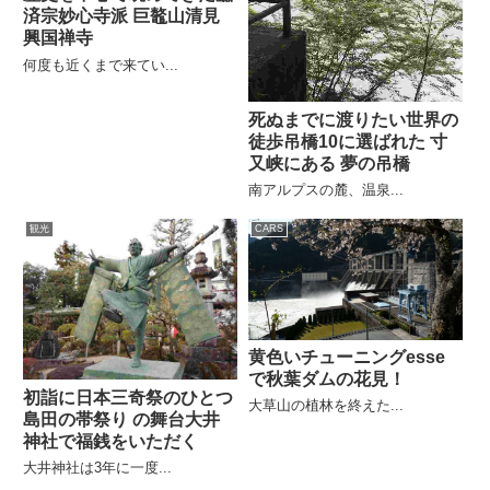
済宗妙心寺派 巨鼇山清見
興国禅寺
何度も近くまで来てい...
死ぬまでに渡りたい世界の
徒歩吊橋10に選ばれた 寸
又峡にある 夢の吊橋
南アルプスの麓、温泉...
観光
CARS
黄色いチューニングesse
で秋葉ダムの花見！
初詣に日本三奇祭のひとつ
大草山の植林を終えた...
島田の帯祭り の舞台大井
神社で福銭をいただく
大井神社は3年に一度...