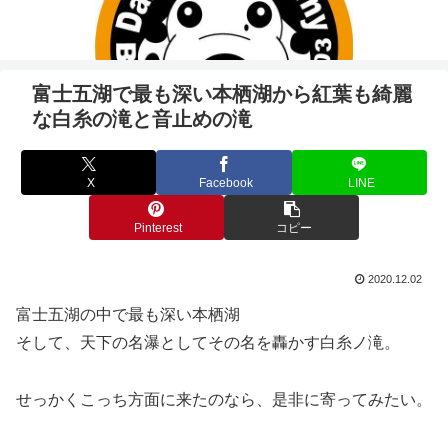
富士五湖で最も深い本栖湖から紅葉も綺麗
な白糸の滝と音止めの滝
X
Facebook
LINE
Pinterest
コピー
2020.12.02
富士五湖の中で最も深い本栖湖
そして、天下の名瀑としてその名を轟かす白糸ノ滝。
せっかくこっち方面に来たのなら、是非に寄ってみたい。