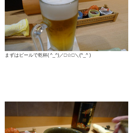
まずはビールで乾杯( ^_^)／□☆□＼(^_^ )