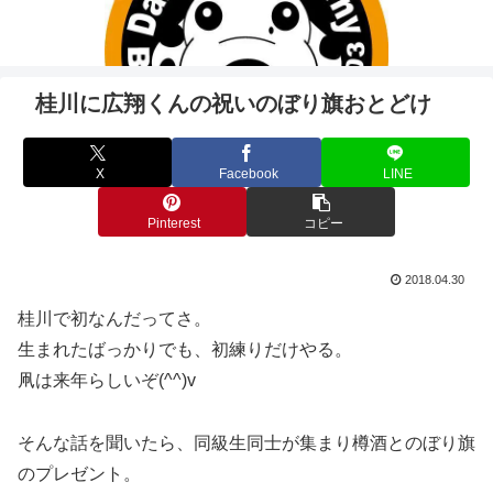
桂川に広翔くんの祝いのぼり旗おとどけ
X
Facebook
LINE
Pinterest
コピー
2018.04.30
桂川で初なんだってさ。
生まれたばっかりでも、初練りだけやる。
凧は来年らしいぞ(^^)v
そんな話を聞いたら、同級生同士が集まり樽酒とのぼり旗
のプレゼント。