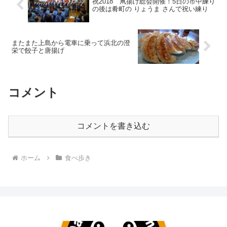
祝2018 凧揚げ総会開催！5日の市中練り
の後は肴町の りょうま さんで祝い練り
またまた上島から電車に乗って浜北の澄
栄で餃子と唐揚げ
コメント
コメントを書き込む
ホーム
食べ歩き