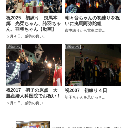
祝2025 初練り 曳馬本
瑚々音ちゃんの初練りを祝
郷 光栞ちゃん、詩羽ちゃ
いに曳馬阿弥陀組
ん、羽雫ちゃん【動画】
市中練りから電車に乗...
５月４日、威勢の良い...
浜松まつり
浜松まつり
祝2017 初子の原点 大
祝2007 初練り４日
脇産婦人科医院でお祝い！
初子ちゃんを思いっき...
５月５日、威勢の良い...