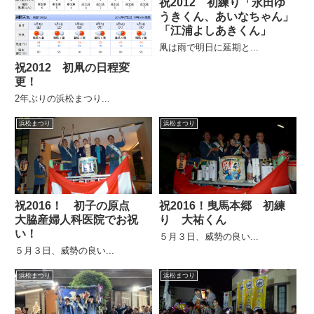
祝2012 初練り「永田ゆ
うきくん、あいなちゃん」
「江浦よしあきくん」
凧は雨で明日に延期と...
祝2012 初凧の日程変
更！
2年ぶりの浜松まつり...
浜松まつり
浜松まつり
祝2016！ 初子の原点
祝2016！曳馬本郷 初練
大脇産婦人科医院でお祝
り 大祐くん
い！
５月３日、威勢の良い...
５月３日、威勢の良い...
浜松まつり
浜松まつり