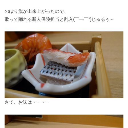
のぼり旗が出来上がったので、
歌って踊れる新人保険担当と乱入(￣￢￣*)じゅるぅ～
さて、お味は・・・・