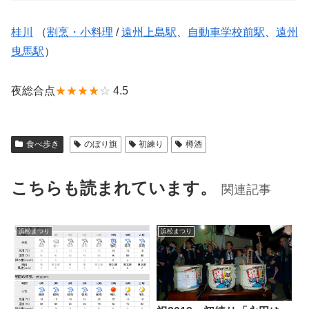
桂川
（
割烹・小料理
/
遠州上島駅
、
自動車学校前駅
、
遠州
曳馬駅
）
夜総合点
★★★★
☆
4.5
食べ歩き
のぼり旗
初練り
樽酒
こちらも読まれています。
関連記事
浜松まつり
浜松まつり