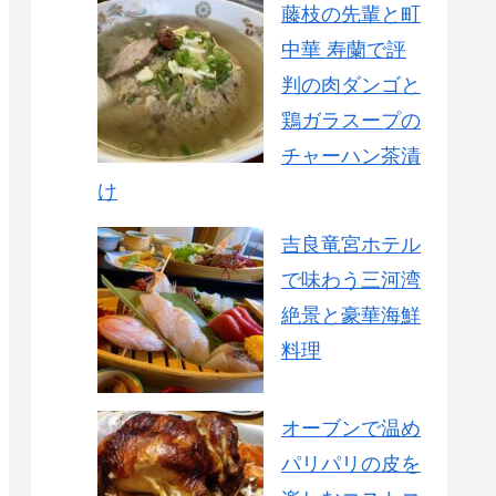
藤枝の先輩と町
中華 寿蘭で評
判の肉ダンゴと
鶏ガラスープの
チャーハン茶漬
け
吉良竜宮ホテル
で味わう三河湾
絶景と豪華海鮮
料理
オーブンで温め
パリパリの皮を