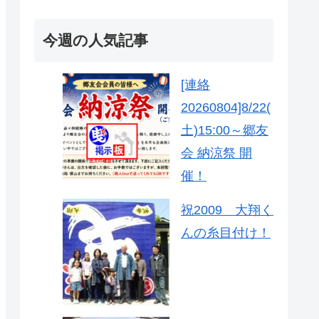
今週の人気記事
[連絡
20260804]8/22(
土)15:00～郷友
会 納涼祭 開
催！
祝2009 大翔く
んの糸目付け！