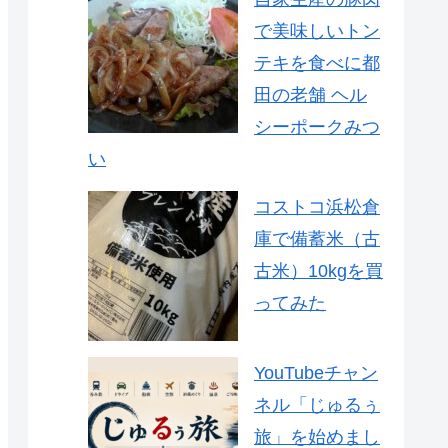
で美味しいトン
テキを食べに都
田の老舗 ヘル
シーポークみつ
い
コストコ浜松倉
庫で備蓄米（古
古米）10kgを買
ってみた
YouTubeチャン
ネル「じゅるぅ
旅」を始めまし