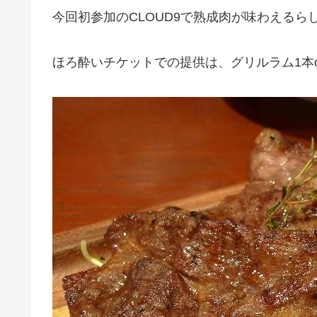
今回初参加のCLOUD9で熟成肉が味わえるら
ほろ酔いチケットでの提供は、グリルラム1本o