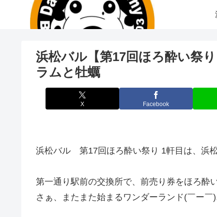
浜松バル【第17回ほろ酔い祭り】
ラムと牡蠣
X
Facebook
浜松バル 第17回ほろ酔い祭り 1軒目は、浜松
第一通り駅前の交換所で、前売り券をほろ酔いチ
さぁ、またまた始まるワンダーランド(￣ー￣