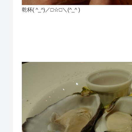
乾杯( ^_^)／□☆□＼(^_^ )