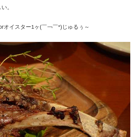
しい。
rオイスター1ヶ(￣￢￣*)じゅるぅ～