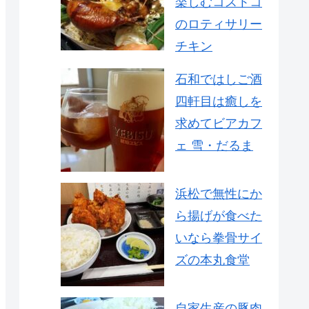
楽しむコストコ
のロティサリー
チキン
石和ではしご酒
四軒目は癒しを
求めてビアカフ
ェ 雪・だるま
浜松で無性にか
ら揚げが食べた
いなら拳骨サイ
ズの本丸食堂
自家生産の豚肉