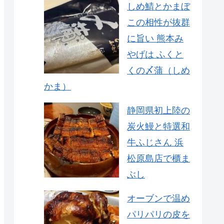
しめ鯖とかまぼ
この相性が抜群
に旨い 熊本み
やげは ふくと
くの〆蒲（しめ
かま）
静岡県初上陸の
炭火鰻と特選和
牛ふじさん 浜
松原島店で櫃ま
ぶし
オーブンで温め
パリパリの皮を