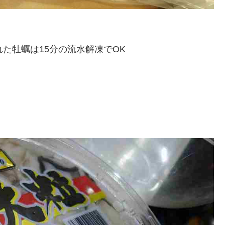
た牡蠣は15分の流水解凍でOK