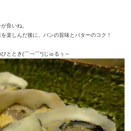
ンが良いね。
味を楽しんだ後に、パンの旨味とバターのコク！
ひととき(￣￢￣*)じゅるぅ～