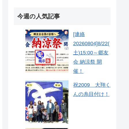
今週の人気記事
[連絡
20260804]8/22(
土)15:00～郷友
会 納涼祭 開
催！
祝2009 大翔く
んの糸目付け！