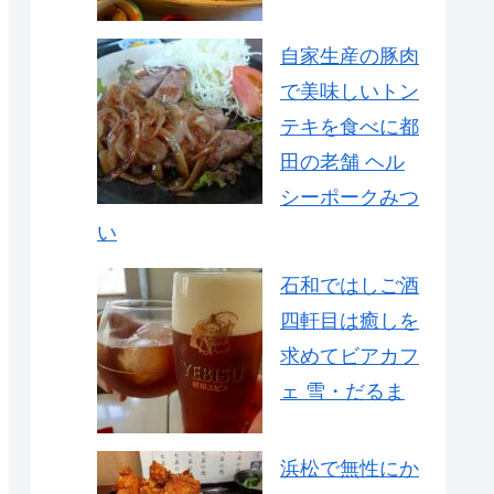
自家生産の豚肉
で美味しいトン
テキを食べに都
田の老舗 ヘル
シーポークみつ
い
石和ではしご酒
四軒目は癒しを
求めてビアカフ
ェ 雪・だるま
浜松で無性にか