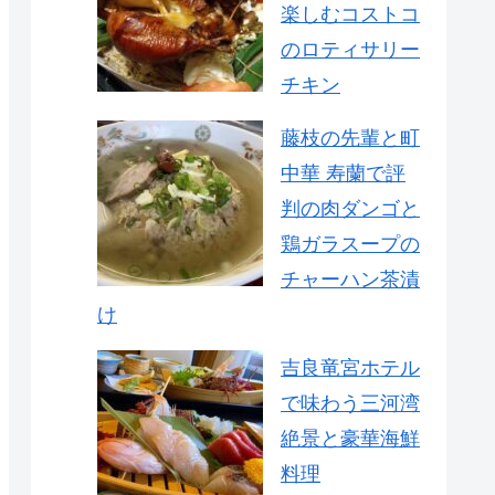
楽しむコストコ
のロティサリー
チキン
藤枝の先輩と町
中華 寿蘭で評
判の肉ダンゴと
鶏ガラスープの
チャーハン茶漬
け
吉良竜宮ホテル
で味わう三河湾
絶景と豪華海鮮
料理