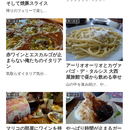
そして焼豚スライス
帰りのフェリーで楽し...
食べ歩き
食べ歩き
赤ワインとエスカルゴが止
まらない俺たちのイタリア
アーリオオーリオとカヴァ
ン
パゴ・デ・タルシス 大西
気取らずイタリア気分...
屋旅館で昼から飲める幸せ
山の中を進み続け、や...
食べ歩き
食べ歩き
マリコの部屋にワインを持
やっぱり時間が止まるガー