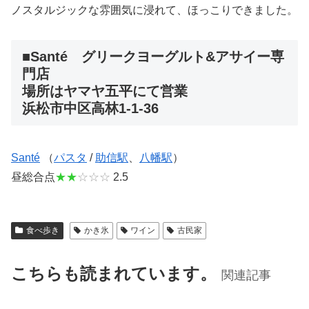
ノスタルジックな雰囲気に浸れて、ほっこりできました。
■Santé グリークヨーグルト&アサイー専
門店
場所はヤマヤ五平にて営業
浜松市中区高林1-1-36
Santé
（
パスタ
/
助信駅
、
八幡駅
）
昼総合点
★★
☆☆☆
2.5
食べ歩き
かき氷
ワイン
古民家
こちらも読まれています。
関連記事