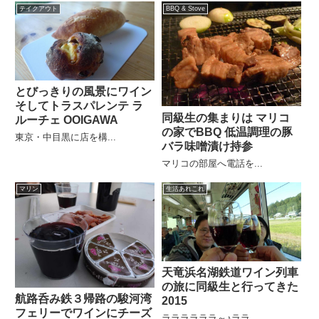
テイクアウト
BBQ & Stove
とびっきりの風景にワイン
そしてトラスパレンテ ラ
同級生の集まりは マリコ
ルーチェ OOIGAWA
の家でBBQ 低温調理の豚
東京・中目黒に店を構...
バラ味噌漬け持参
マリコの部屋へ電話を...
マリン
生活あれこれ
天竜浜名湖鉄道ワイン列車
の旅に同級生と行ってきた
航路呑み鉄３帰路の駿河湾
2015
フェリーでワインにチーズ
ララララララ～♪ララ...