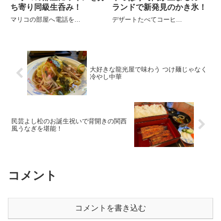
ち寄り同級生呑み！
ランドで新発見のかき氷！
マリコの部屋へ電話を...
デザートたべてコーヒ...
大好きな龍光屋で味わう つけ麺じゃなく
冷やし中華
民芸よし松のお誕生祝いで背開きの関西
風うなぎを堪能！
コメント
コメントを書き込む