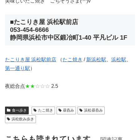
美味しいたこ焼き ごちそうさま(^^)v
■たこりき屋 浜松駅前店
053-454-6666
静岡県浜松市中区鍛冶町1-40 平凡ビル 1F
たこりき屋 浜松駅前店
（
たこ焼き
/
新浜松駅
、
浜松駅
、
第一通り駅
）
夜総合点
★★
☆☆☆
2.5
食べ歩き
たこ焼き
昼呑み
浜松昼呑み
浜松飲み歩き
こちらも読まれています。
関連記事