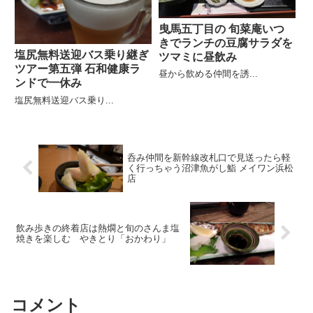
曳馬五丁目の 旬菜庵いつ
きでランチの豆腐サラダを
塩尻無料送迎バス乗り継ぎ
ツマミに昼飲み
ツアー第五弾 石和健康ラ
昼から飲める仲間を誘...
ンドで一休み
塩尻無料送迎バス乗り...
呑み仲間を新幹線改札口で見送ったら軽
く行っちゃう沼津魚がし鮨 メイワン浜松
店
飲み歩きの終着店は熱燗と旬のさんま塩
焼きを楽しむ やきとり「おかわり」
コメント