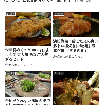
食べ歩き
食べ歩き
浜松到着！歯ごたえの良い
豚トロ塩焼きに熱燗は 誼
今年初めてのMonday住よ
摩誼摩 （ぎまぎま）
し会で 大人気 あなご天丼
浜松駅に到着したら、...
ざるセット
今年も始まりました。...
食べ歩き
食べ歩き
予約がとれない浅田の里で