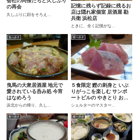
会社の同僚たちと久しぶり
記憶に残らず記録に残るお
の再会
店は隠れ家個室 居酒屋 勘
久しぶりに顔をそろえ...
兵衛 浜松店
ときに、全く記憶がな...
食べ歩き
食べ歩き
曳馬の大衆居酒屋 地元で
５食限定 鰹の刺身と いぶ
愛されている呑み処 今宵
りがっこを楽しむ サンポ
はなめろう
ートビルの やきとり おか
わり
浜北からの帰り、久し...
シェルターのマスター...
食べ歩き
食べ歩き