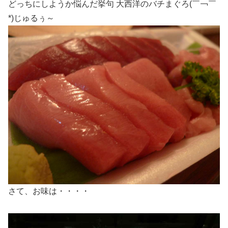
どっちにしようか悩んだ挙句 大西洋のバチまぐろ(￣￢￣
*)じゅるぅ～
さて、お味は・・・・