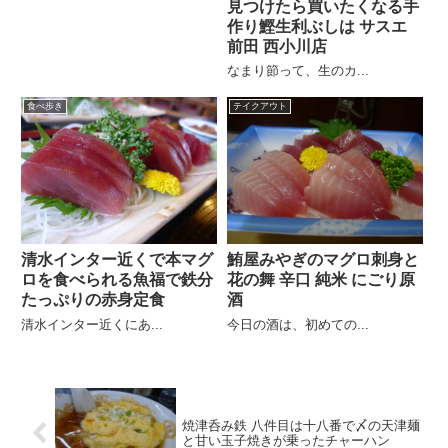
見つけたら買いたくなる手
作り鰹生利ぶしは サスエ
前田 西小川店
なまり節って、生のカ...
食べ歩き
テイクアウト
清水インター近くで本マグ
鮪屋みやぎのマグロ刺身と
ロを食べられる魚福で鉄分
花の舞 辛口 純米 にごり原
たっぷりの赤身定食
酒
清水インター近くにあ...
今日の酒は、初めての...
焼津呑み鉄 八件目は十八番で〆の天津麺
と甘い玉子焼きが乗ったチャーハン