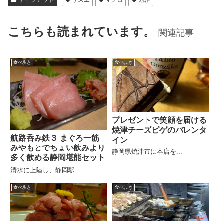
テイクアウト
サスエ
マグロ
焼津
こちらも読まれています。
関連記事
食べ歩き
食べ歩き
プレゼントで笑顔を届ける
焼津チーズピゲのバレンタ
航路呑み鉄３ まぐろ一筋
イン
みやもとでちょい飲みより
静岡県焼津市に本店を...
多く飲める静岡堪能セット
清水に上陸し、静岡駅...
食べ歩き
食べ歩き