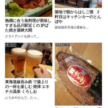
築地で朝からはしご酒 2
軒目はキッチンカーのとん
熱燗に合う魚料理が美味し
ぼや
すぎる品川駅近くの 炉ば
築地場外市場の看板を...
た焼き酒肆大関
クライアントを誘って...
食べ歩き
生活あれこれ
東海道線呑み鉄 で湯上り
の一杯を楽しむ 焼津 エキ
チカ温泉 くろしお
ふうみやさんで、たっ...