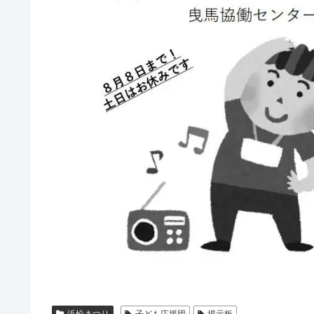
浜松まつり
子ども応援団
掲示板