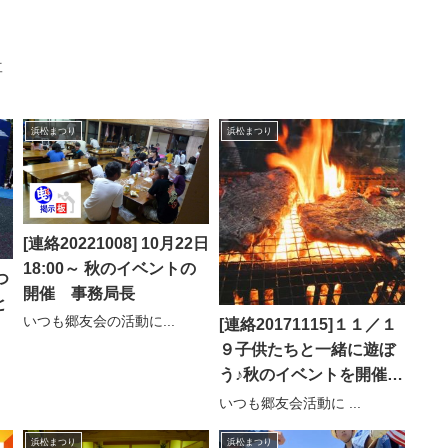
事
浜松まつり
浜松まつり
[連絡20221008] 10月22日
18:00～ 秋のイベントの
つ
開催 事務局長
と
いつも郷友会の活動に...
[連絡20171115]１１／１
９子供たちと一緒に遊ぼ
う♪秋のイベントを開催し
ます！事務局長
いつも郷友会活動に ...
浜松まつり
浜松まつり