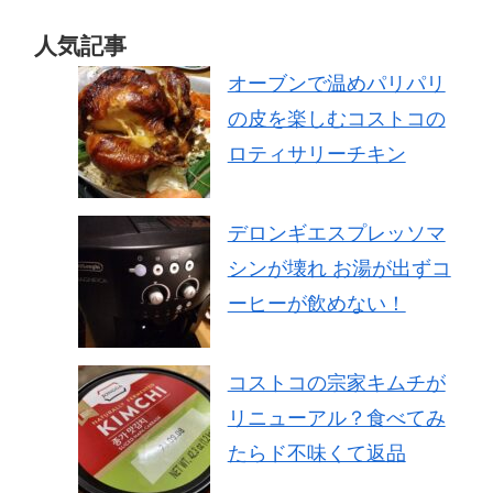
人気記事
オーブンで温めパリパリ
の皮を楽しむコストコの
ロティサリーチキン
デロンギエスプレッソマ
シンが壊れ お湯が出ずコ
ーヒーが飲めない！
コストコの宗家キムチが
リニューアル？食べてみ
たらド不味くて返品