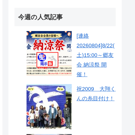
今週の人気記事
[連絡
20260804]8/22(
土)15:00～郷友
会 納涼祭 開
催！
祝2009 大翔く
んの糸目付け！