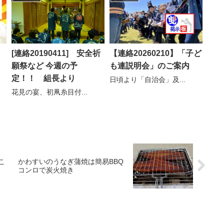
[連絡20190411] 安全祈
【連絡20260210】「子ど
願祭など 今週の予
も連説明会」のご案内
定！！ 組長より
日頃より「自治会」及...
花見の宴、初凧糸目付...
こ
かわすいのうなぎ蒲焼は簡易BBQ
コンロで炭火焼き