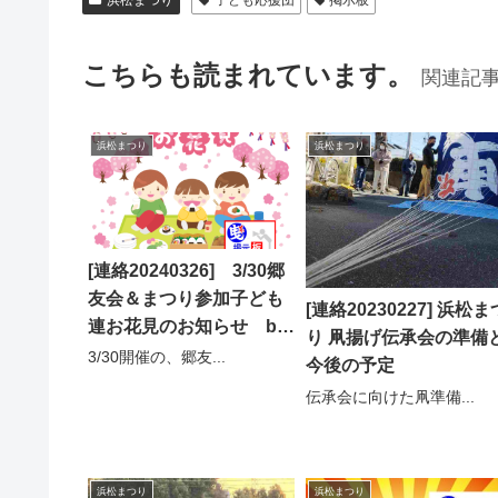
こちらも読まれています。
関連記
浜松まつり
浜松まつり
[連絡20240326] 3/30郷
友会＆まつり参加子ども
[連絡20230227] 浜松ま
連お花見のお知らせ by
り 凧揚げ伝承会の準備
事務局
3/30開催の、郷友...
今後の予定
伝承会に向けた凧準備...
浜松まつり
浜松まつり