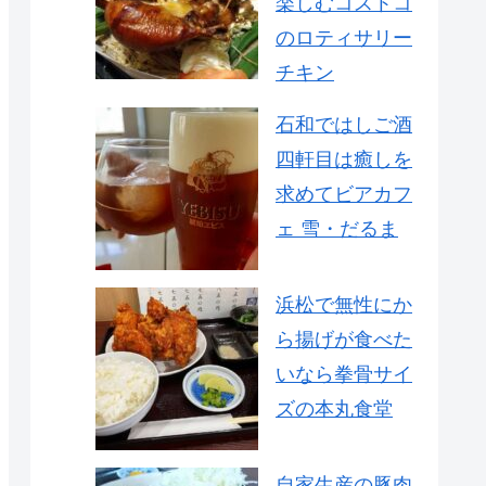
楽しむコストコ
のロティサリー
チキン
石和ではしご酒
四軒目は癒しを
求めてビアカフ
ェ 雪・だるま
浜松で無性にか
ら揚げが食べた
いなら拳骨サイ
ズの本丸食堂
自家生産の豚肉