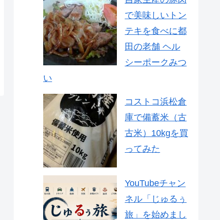
で美味しいトン
テキを食べに都
田の老舗 ヘル
シーポークみつ
い
コストコ浜松倉
庫で備蓄米（古
古米）10kgを買
ってみた
YouTubeチャン
ネル「じゅるぅ
旅」を始めまし