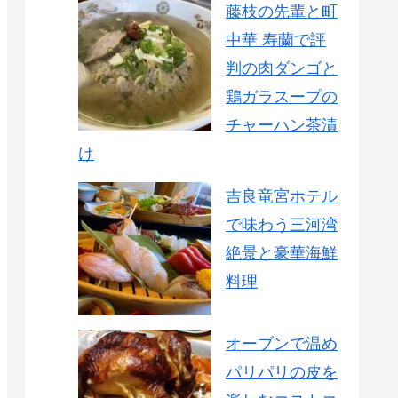
藤枝の先輩と町
中華 寿蘭で評
判の肉ダンゴと
鶏ガラスープの
チャーハン茶漬
け
吉良竜宮ホテル
で味わう三河湾
絶景と豪華海鮮
料理
オーブンで温め
パリパリの皮を