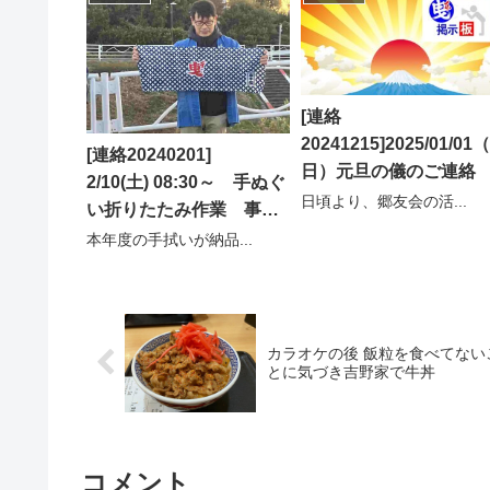
[連絡
20241215]2025/01/01（
[連絡20240201]
日）元旦の儀のご連絡
2/10(土) 08:30～ 手ぬぐ
日頃より、郷友会の活...
い折りたたみ作業 事務
局長
本年度の手拭いが納品...
カラオケの後 飯粒を食べてない
とに気づき吉野家で牛丼
コメント