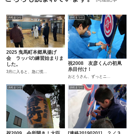
浜松まつり
浜松まつり
2025 曳馬町本郷凧揚げ
会 ラッパの練習始まりま
祝2008 友彦くんの初凧
した。
糸目付け！
3月に入ると、急に慌...
おとうさん、ずっとニ...
浜松まつり
浜松まつり
祝2009 会所開き！大臣
[連絡20190201] ２／３