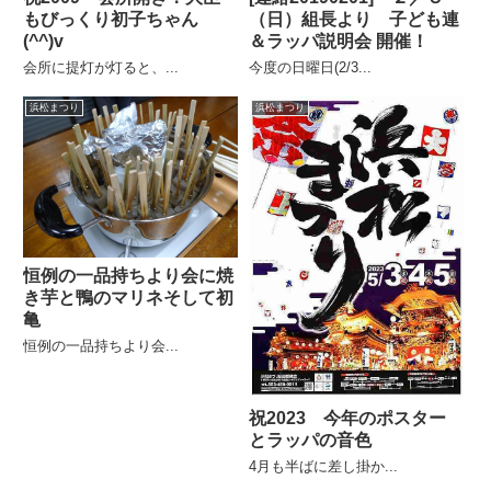
もびっくり初子ちゃん
（日）組長より 子ども連
(^^)v
＆ラッパ説明会 開催！
会所に提灯が灯ると、...
今度の日曜日(2/3...
浜松まつり
浜松まつり
恒例の一品持ちより会に焼
き芋と鴨のマリネそして初
亀
恒例の一品持ちより会...
祝2023 今年のポスター
とラッパの音色
4月も半ばに差し掛か...