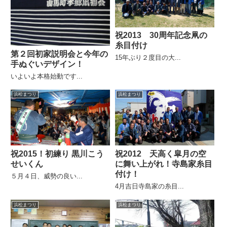
祝2013 30周年記念凧の
糸目付け
第２回初家説明会と今年の
15年ぶり２度目の大...
手ぬぐいデザイン！
いよいよ本格始動です...
浜松まつり
浜松まつり
祝2015！初練り 黒川こう
祝2012 天高く皐月の空
せいくん
に舞い上がれ！寺島家糸目
付け！
５月４日、威勢の良い...
4月吉日寺島家の糸目...
浜松まつり
浜松まつり