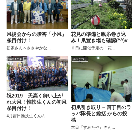
凧揚会からの贈答「小凧」
花見の準備と親糸巻き込
糸目付け！
み！凧置き場も確認(^^)v
初家さんへささやかな...
６日に開催予定の「花...
浜松まつり
浜松まつり
祝2019 天高く舞い上が
れ大凧！惟扶生くんの初凧
初凧引き取り – 四丁目のラ
糸目付け！
ッパ隊長と総括 からの投
4月吉日惟扶生くんの...
稿
本日『すみたや』さん...