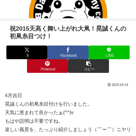
祝2015天高く舞い上がれ大凧！晃誠くんの
初凧糸目つけ！
X
Facebook
LINE
Pinterest
コピー
2015.04.14
4月吉日
晃誠くんの初凧糸目付けを行いました。
天気に恵まれて良かったぁ(^^)v
もはや説明は不要ですね。
楽しい風景を、たっぷり紹介しましょう（￣ー￣）ニヤリ