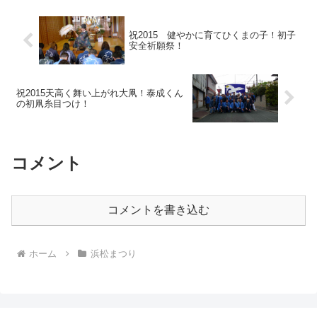
祝2015 健やかに育てひくまの子！初子
安全祈願祭！
祝2015天高く舞い上がれ大凧！泰成くん
の初凧糸目つけ！
コメント
コメントを書き込む
ホーム
浜松まつり