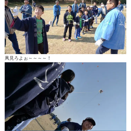
凧見ろよぉ～～～～！