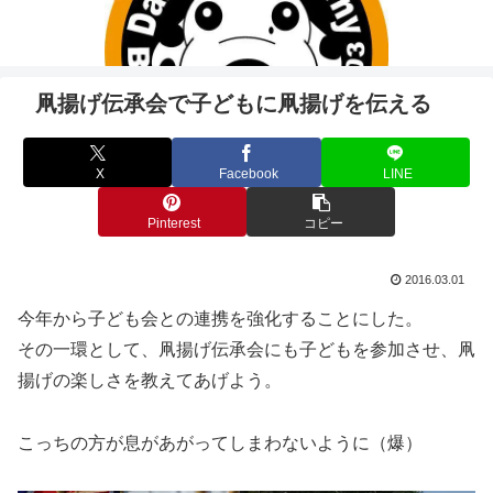
凧揚げ伝承会で子どもに凧揚げを伝える
X
Facebook
LINE
Pinterest
コピー
2016.03.01
今年から子ども会との連携を強化することにした。
その一環として、凧揚げ伝承会にも子どもを参加させ、凧
揚げの楽しさを教えてあげよう。
こっちの方が息があがってしまわないように（爆）