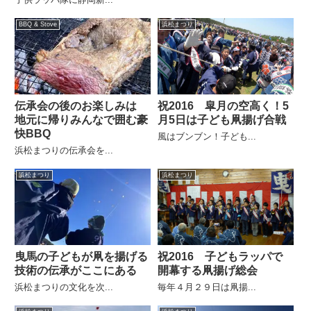
BBQ & Stove
浜松まつり
伝承会の後のお楽しみは
祝2016 皐月の空高く！5
地元に帰りみんなで囲む豪
月5日は子ども凧揚げ合戦
快BBQ
風はブンブン！子ども...
浜松まつりの伝承会を...
浜松まつり
浜松まつり
曳馬の子どもが凧を揚げる
祝2016 子どもラッパで
技術の伝承がここにある
開幕する凧揚げ総会
浜松まつりの文化を次...
毎年４月２９日は凧揚...