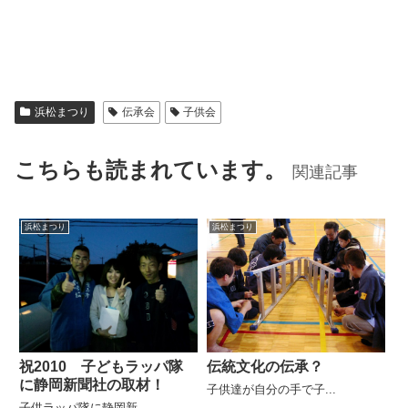
浜松まつり
伝承会
子供会
こちらも読まれています。
関連記事
浜松まつり
浜松まつり
祝2010 子どもラッパ隊
伝統文化の伝承？
に静岡新聞社の取材！
子供達が自分の手で子...
子供ラッパ隊に静岡新...