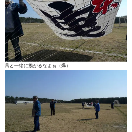
凧と一緒に揚がるなよぉ（爆）