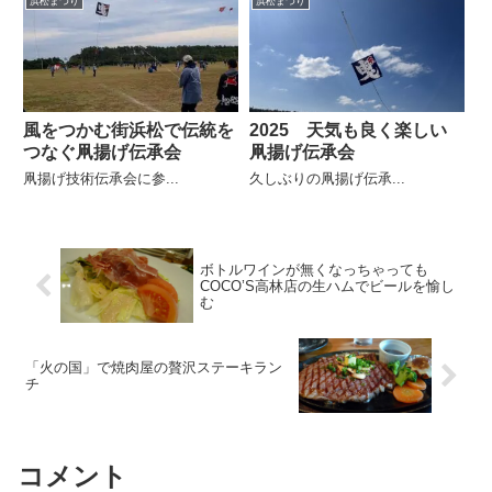
浜松まつり
浜松まつり
風をつかむ街浜松で伝統を
2025 天気も良く楽しい
つなぐ凧揚げ伝承会
凧揚げ伝承会
凧揚げ技術伝承会に参...
久しぶりの凧揚げ伝承...
ボトルワインが無くなっちゃっても
COCO’S高林店の生ハムでビールを愉し
む
「火の国」で焼肉屋の贅沢ステーキラン
チ
コメント