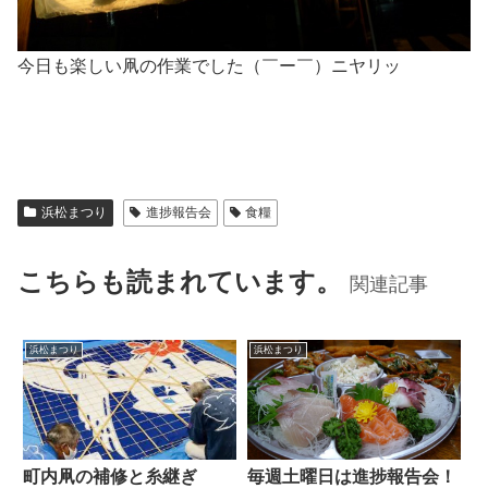
今日も楽しい凧の作業でした（￣ー￣）ニヤリッ
浜松まつり
進捗報告会
食糧
こちらも読まれています。
関連記事
浜松まつり
浜松まつり
町内凧の補修と糸継ぎ
毎週土曜日は進捗報告会！