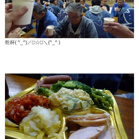
乾杯( ^_^)／□☆□＼(^_^ )