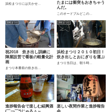
たまには衝突もおきちゃう
浜松まつりには欠かせ...
んだ。
このオードブルどこの...
浜松まつり
浜松まつり
祝2018 炊き出し訓練に
浜松まつり２０１０初日！
陣屋設営で看板の軽量化計
炊き出しとおにぎりを運ぶ
画
まつり当日は、朝５時...
まつり本番前の炊き出...
浜松まつり
浜松まつり
進捗報告会で楽しむ紹興酒
楽しい夜間作業と進捗報告
(￣￢￣*)じゅるぅ～
会