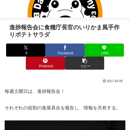
進捗報告会に食糧庁長官のいりかま風手作
りポテトサラダ
X
Facebook
LINE
Pinterest
コピー
2017.04.09
毎週土曜日は、進捗報告会！
それぞれの役割の進展具合を報告し、情報を共有する。