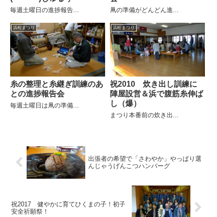
毎週土曜日の進捗報告...
凧の準備がどんどん進...
浜松まつり
浜松まつり
糸の整理と糸継ぎ訓練のあ
祝2010 炊き出し訓練に
との進捗報告会
陣屋設営＆浜で腹筋糸伸ば
し（爆）
毎週土曜日は凧の準備...
まつり本番前の炊き出...
出張者の希望で「さわやか」やっぱり選
んじゃうげんこつハンバーグ
祝2017 健やかに育てひくまの子！初子
安全祈願祭！