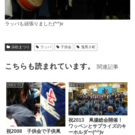
ラッパも頑張りました(^^)v
浜松まつり
ラッパ
子供会
曳馬５町
こちらも読まれています。
関連記事
浜松まつり
浜松まつり
祝2013 凧揚総会開催！
ワッペンとサプライズのキ
祝2008 子供会で子供凧
ーホルダー(^^)v