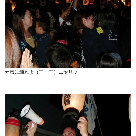
元気に練れよ（￣ー￣）ニヤリッ