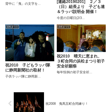
[連絡20190201] ２／３
背中に「曳」の文字を...
（日）組長より 子ども連
＆ラッパ説明会 開催！
今度の日曜日(2/3...
浜松まつり
浜松まつり
祝2010 晴天に恵まれ、
３町合同の浜松まつり初子
祝2010 子どもラッパ隊
安全祈願祭
に静岡新聞社の取材！
毎年恒例の初子安全祈...
子供ラッパ隊に静岡新...
祝2008 曳馬五町合同練り！