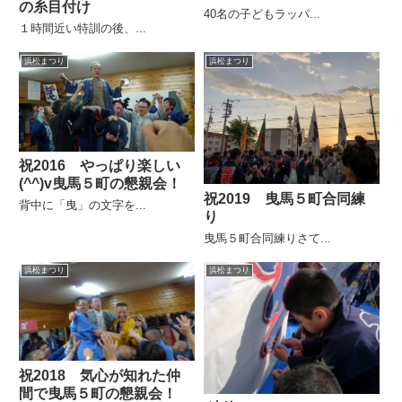
の糸目付け
40名の子どもラッパ...
１時間近い特訓の後、...
浜松まつり
浜松まつり
祝2016 やっぱり楽しい
(^^)v曳馬５町の懇親会！
祝2019 曳馬５町合同練
背中に「曳」の文字を...
り
曳馬５町合同練りさて...
浜松まつり
浜松まつり
祝2018 気心が知れた仲
間で曳馬５町の懇親会！