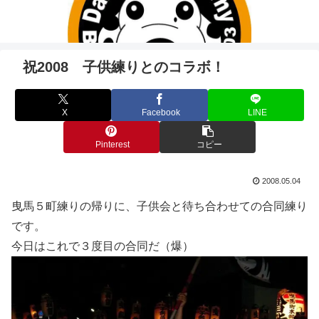
祝2008 子供練りとのコラボ！
X
Facebook
LINE
Pinterest
コピー
2008.05.04
曳馬５町練りの帰りに、子供会と待ち合わせての合同練り
です。
今日はこれで３度目の合同だ（爆）