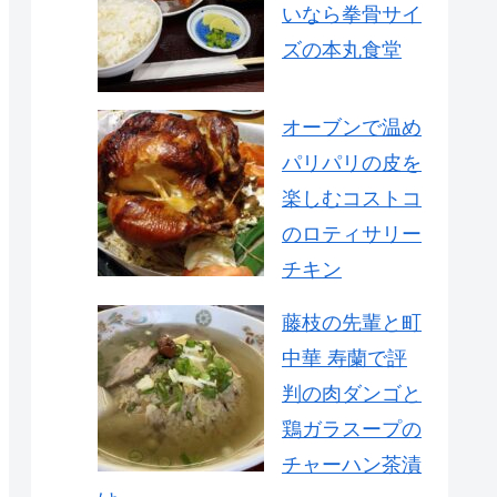
いなら拳骨サイ
ズの本丸食堂
オーブンで温め
パリパリの皮を
楽しむコストコ
のロティサリー
チキン
藤枝の先輩と町
中華 寿蘭で評
判の肉ダンゴと
鶏ガラスープの
チャーハン茶漬