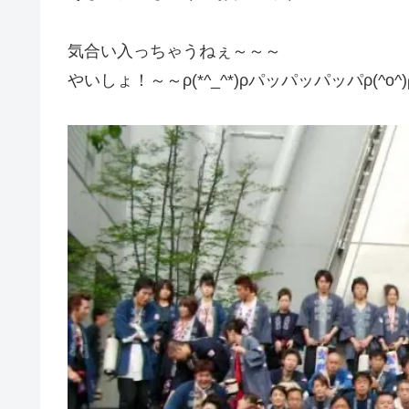
気合い入っちゃうねぇ～～～
やいしょ！～～ρ(*^_^*)ρパッパッパッパρ(^