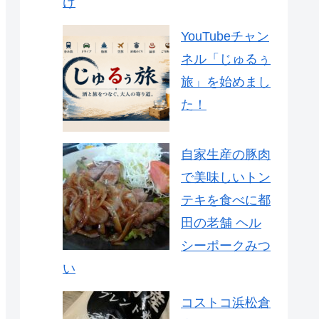
け
YouTubeチャン
ネル「じゅるぅ
旅」を始めまし
た！
自家生産の豚肉
で美味しいトン
テキを食べに都
田の老舗 ヘル
シーポークみつ
い
コストコ浜松倉