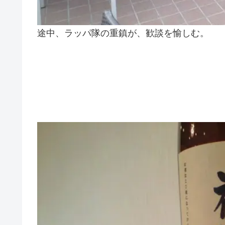
途中、ラッパ隊の重鎮が、歓談を愉しむ。