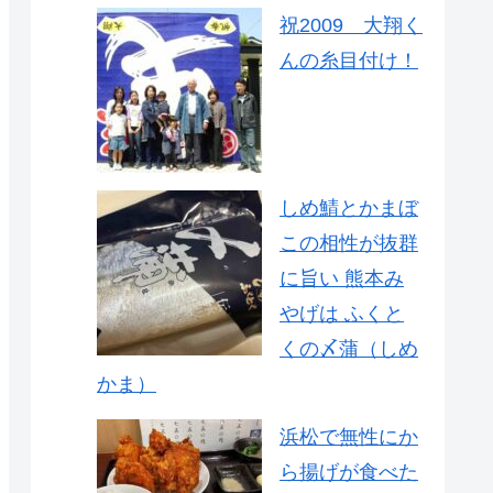
祝2009 大翔く
んの糸目付け！
しめ鯖とかまぼ
この相性が抜群
に旨い 熊本み
やげは ふくと
くの〆蒲（しめ
かま）
浜松で無性にか
ら揚げが食べた