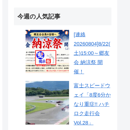
今週の人気記事
[連絡
20260804]8/22(
土)15:00～郷友
会 納涼祭 開
催！
富士スピードウ
ェイ「8度6分か
なり重症!! ハチ
ロク走行会
Vol.28」