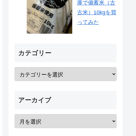
庫で備蓄米（古
古米）10kgを買
ってみた
カテゴリー
アーカイブ