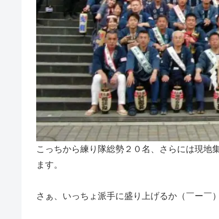
こっちから練り隊総勢２０名、さらには現地
ます。
さぁ、いっちょ派手に盛り上げるか（￣ー￣