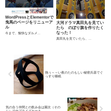
WordPressとElementorで
曳馬のページをリニューア
大河ドラマ真田丸を見てい
ル
たら のぼり旗を作りたく
なった！
今まで、愉快なダルメ...
真田丸を見ていたら、...
熱ぅ～～い夜のたのもしい秘密兵器でぐ
っすり睡眠
気の合う仲間との飲み会は園次（その
じ）でサプライズケーキ