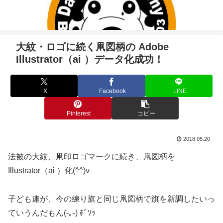
大紋・ロゴに続く凧図柄の Adobe
Illustrator（ai ）データ化成功！
X
Facebook
LINE
Pinterest
コピー
2018.05.20
法被の大紋、凧印ロゴマークに続き、凧図柄を
Illustrator（ai ）化(^^)v
子ども連が、今の練り旗と同じ凧図柄で旗を新調したいっ
ていうんだもん(-｡-) ﾎﾞｿｯ