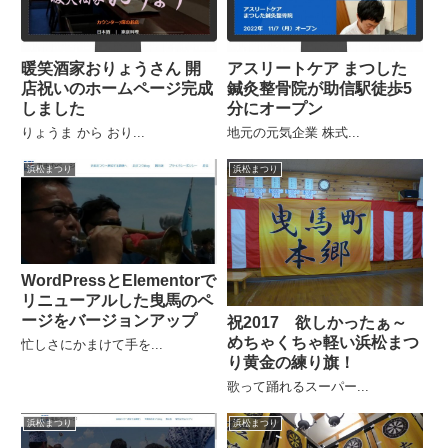
暖笑酒家おりょうさん 開
アスリートケア まつした
店祝いのホームページ完成
鍼灸整骨院が助信駅徒歩5
しました
分にオープン
りょうま から おり...
地元の元気企業 株式...
浜松まつり
浜松まつり
WordPressとElementorで
リニューアルした曳馬のペ
ージをバージョンアップ
祝2017 欲しかったぁ～
めちゃくちゃ軽い浜松まつ
忙しさにかまけて手を...
り黄金の練り旗！
歌って踊れるスーパー...
浜松まつり
浜松まつり