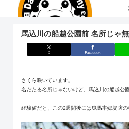
馬込川の船越公園前 名所じゃ無
X
Facebook
さくら咲いています。
名だたる名所じゃないけど、馬込川の船越公
経験値だと、この2週間後には曳馬本郷堤防の