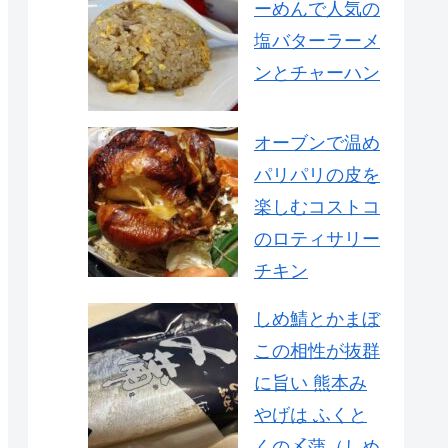
ーめんで人気の
塩バターラーメ
ンとチャーハン
オーブンで温め
パリパリの皮を
楽しむコストコ
のロティサリー
チキン
しめ鯖とかまぼ
この相性が抜群
に旨い 熊本み
やげは ふくと
くの〆蒲（しめ