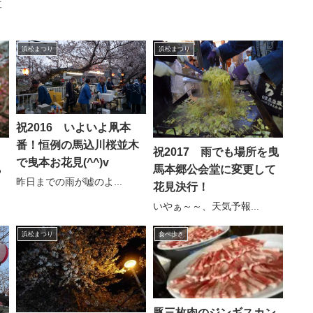
事
浜松まつり
浜松まつり
祝2016 いよいよ凧本
番！恒例の馬込川桜並木
り
祝2017 雨でも場所を曳
で曳本お花見(^^)v
ら
馬本郷公会堂に変更して
昨日までの雨が嘘のよ...
花見決行！
いやぁ～～、天気予報...
浜松まつり
食べ歩き
豚三枚肉のジンギスカン