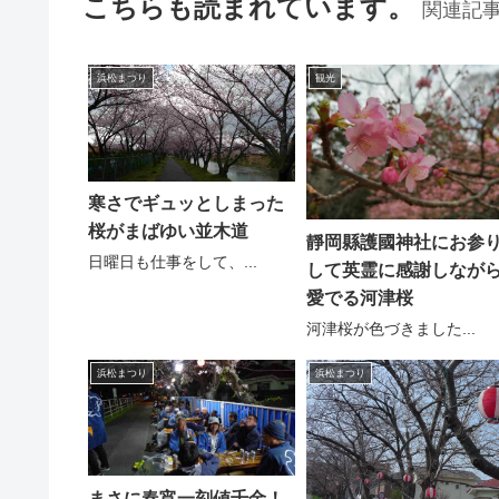
こちらも読まれています。
関連記
浜松まつり
観光
寒さでギュッとしまった
桜がまばゆい並木道
靜岡縣護國神社にお参
日曜日も仕事をして、...
して英霊に感謝しなが
愛でる河津桜
河津桜が色づきました...
浜松まつり
浜松まつり
まさに春宵一刻値千金！