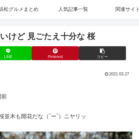
浜松グルメまとめ
人気記事一覧
関連サイ
いけど 見ごたえ十分な 桜
LINE
Pinterest
コピー
2021.03.27
園前
桜並木も開花だな（‾ー‾）ニヤリッ