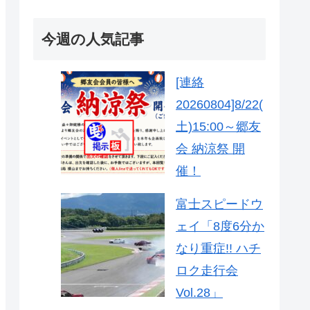
今週の人気記事
[連絡
20260804]8/22(
土)15:00～郷友
会 納涼祭 開
催！
富士スピードウ
ェイ「8度6分か
なり重症!! ハチ
ロク走行会
Vol.28」