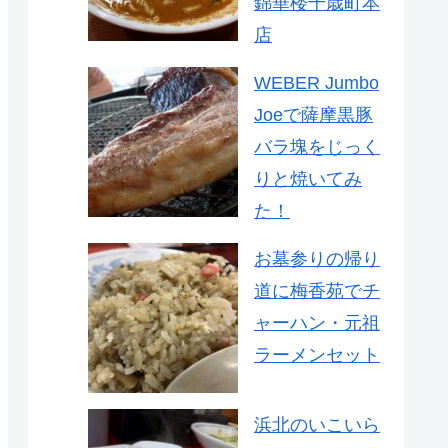
錦華楼千歳町本
店
WEBER Jumbo
Joeで薩摩黒豚
バラ塊をじっく
りと焼いてみ
た！
お墓参りの帰り
道に梅香苑でチ
ャーハン・元祖
ラーメンセット
浜北のいこいら