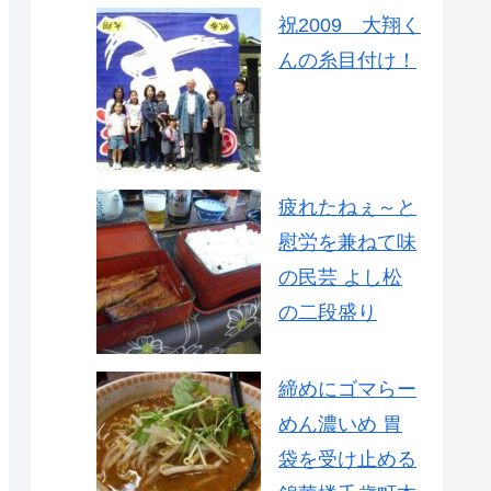
祝2009 大翔く
んの糸目付け！
疲れたねぇ～と
慰労を兼ねて味
の民芸 よし松
の二段盛り
締めにゴマらー
めん濃いめ 胃
袋を受け止める