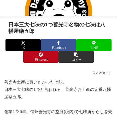
日本三大七味の1つ善光寺名物の七味は八
幡屋礒五郎
X
Facebook
LINE
Pinterest
コピー
2024.05.18
善光寺土産に買いたかった七味。
日本三大七味の1つと言われる、善光寺お土産の定番八幡
屋礒五郎。
創業1736年。信州善光寺の堂庭(境内)で七味唐からしを売