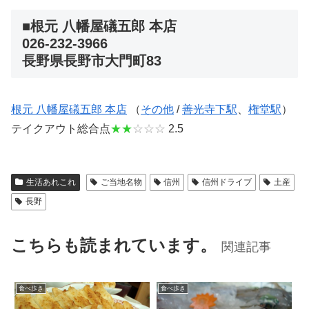
■根元 八幡屋礒五郎 本店
026-232-3966
長野県長野市大門町83
根元 八幡屋礒五郎 本店
（
その他
/
善光寺下駅
、
権堂駅
）
テイクアウト総合点
★★
☆☆☆
2.5
生活あれこれ
ご当地名物
信州
信州ドライブ
土産
長野
こちらも読まれています。
関連記事
食べ歩き
食べ歩き