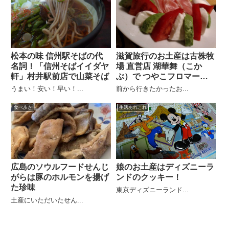
松本の味 信州駅そばの代
滋賀旅行のお土産は古株牧
名詞！「信州そばイイダヤ
場 直営店 湖華舞（こか
軒」村井駅前店で山菜そば
ぶ）で つやこフロマージ
ュ
うまい！安い！早い！...
前から行きたかったお...
食べ歩き
生活あれこれ
広島のソウルフードせんじ
娘のお土産はディズニーラ
がらは豚のホルモンを揚げ
ンドのクッキー！
た珍味
東京ディズニーランド...
土産にいただいたせん...