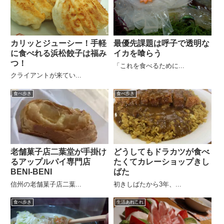
カリッとジューシー！手軽
最優先課題は呼子で透明な
に食べれる浜松餃子は福み
イカを喰らう
つ！
「これを食べるために...
クライアントが来てい...
食べ歩き
食べ歩き
老舗菓子店二葉堂が手掛け
どうしてもドラカツが食べ
るアップルパイ専門店
たくてカレーショップきし
BENI-BENI
ばた
信州の老舗菓子店二葉...
初きしばたから3年、...
食べ歩き
生活あれこれ