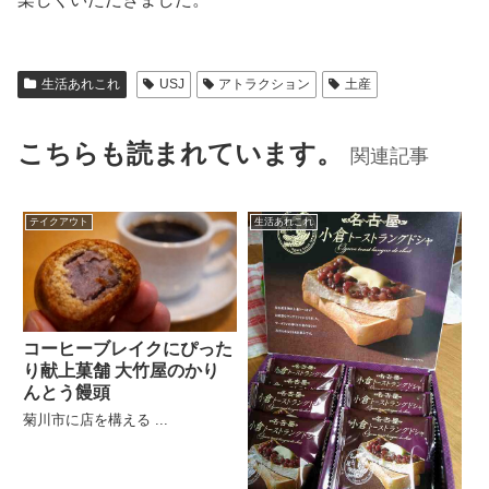
生活あれこれ
USJ
アトラクション
土産
こちらも読まれています。
関連記事
テイクアウト
生活あれこれ
コーヒーブレイクにぴった
り献上菓舗 大竹屋のかり
んとう饅頭
菊川市に店を構える ...