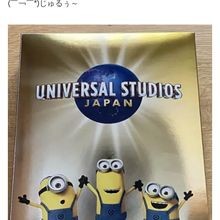
(￣￢￣*)じゅるぅ～