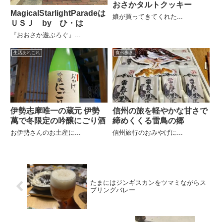
おさかタルトクッキー
MagicalStarlightParadeは
娘が買ってきてくれた...
ＵＳＪ by ひ・は
『おおさか遊ぶろぐ』...
生活あれこれ
食べ歩き
伊勢志摩唯一の蔵元 伊勢
信州の旅を軽やかな甘さで
萬で冬限定の吟醸にごり酒
締めくくる雷鳥の郷
お伊勢さんのお土産に...
信州旅行のおみやげに...
たまにはジンギスカンをツマミながらス
プリングバレー