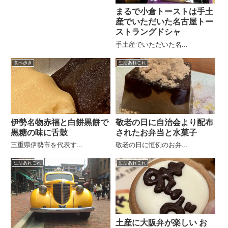
まるで小倉トーストは手土
産でいただいた名古屋トー
ストラングドシャ
手土産でいただいた名...
食べ歩き
生活あれこれ
伊勢名物赤福と白餅黒餅で
敬老の日に自治会より配布
黒糖の味に舌鼓
されたお弁当と水菓子
三重県伊勢市を代表す...
敬老の日に恒例のお弁...
生活あれこれ
生活あれこれ
土産に大阪弁が楽しい お