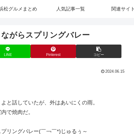
浜松グルメまとめ
人気記事一覧
関連サイ
ミながらスプリングバレー
LINE
Pinterest
コピー
2024.06.15
うよと話していたが、外はあいにくの雨。
室内で焼肉だ。
プリングバレー(￣￢￣*)じゅるぅ～