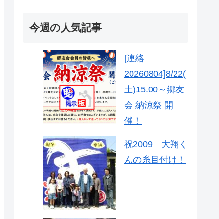
今週の人気記事
[連絡
20260804]8/22(
土)15:00～郷友
会 納涼祭 開
催！
祝2009 大翔く
んの糸目付け！