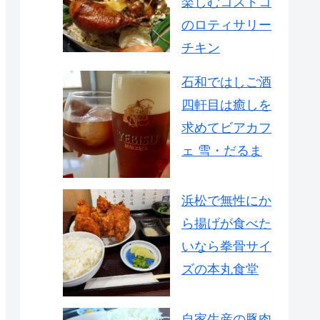
楽しむコストコ
のロティサリー
チキン
石和ではしご酒
四軒目は癒しを
求めてビアカフ
ェ 雪・だるま
浜松で無性にか
ら揚げが食べた
いなら拳骨サイ
ズの本丸食堂
自家生産の豚肉