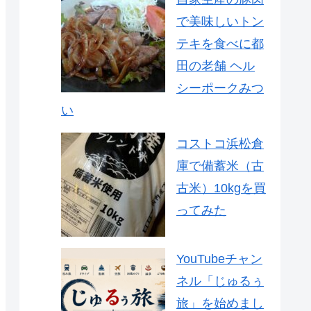
で美味しいトン
テキを食べに都
田の老舗 ヘル
シーポークみつ
い
コストコ浜松倉
庫で備蓄米（古
古米）10kgを買
ってみた
YouTubeチャン
ネル「じゅるぅ
旅」を始めまし