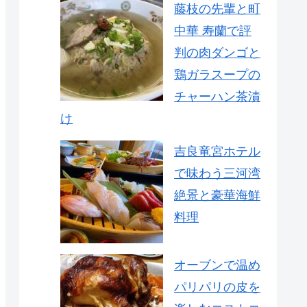
藤枝の先輩と町
中華 寿蘭で評
判の肉ダンゴと
鶏ガラスープの
チャーハン茶漬
け
吉良竜宮ホテル
で味わう三河湾
絶景と豪華海鮮
料理
オーブンで温め
パリパリの皮を