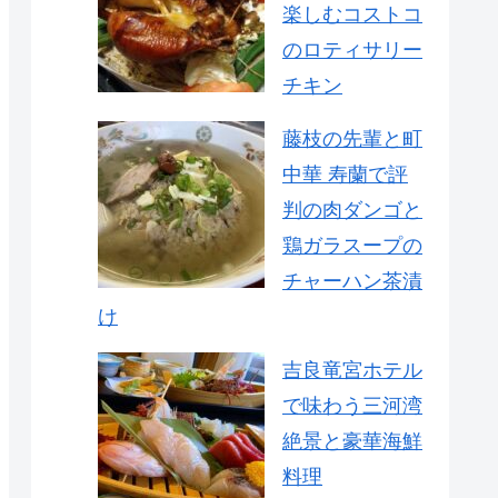
楽しむコストコ
のロティサリー
チキン
藤枝の先輩と町
中華 寿蘭で評
判の肉ダンゴと
鶏ガラスープの
チャーハン茶漬
け
吉良竜宮ホテル
で味わう三河湾
絶景と豪華海鮮
料理