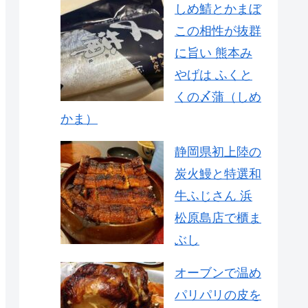
しめ鯖とかまぼ
この相性が抜群
に旨い 熊本み
やげは ふくと
くの〆蒲（しめ
かま）
静岡県初上陸の
炭火鰻と特選和
牛ふじさん 浜
松原島店で櫃ま
ぶし
オーブンで温め
パリパリの皮を