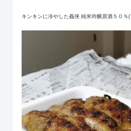
キンキンに冷やした義侠 純米吟醸原酒５０％(