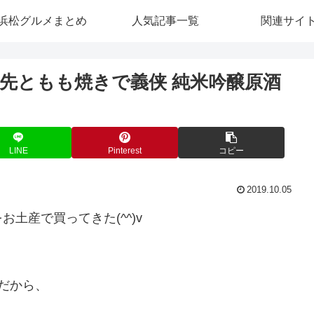
浜松グルメまとめ
人気記事一覧
関連サイ
先ともも焼きで義侠 純米吟醸原酒
LINE
Pinterest
コピー
2019.10.05
土産で買ってきた(^^)v
だから、