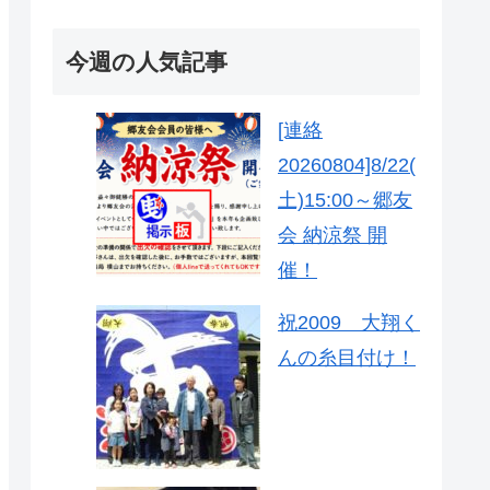
今週の人気記事
[連絡
20260804]8/22(
土)15:00～郷友
会 納涼祭 開
催！
祝2009 大翔く
んの糸目付け！